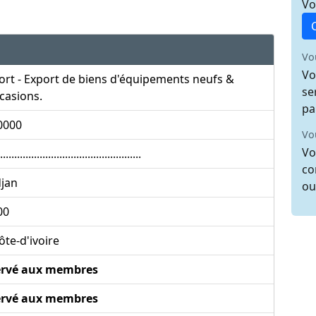
Vo
Vo
Vo
rt - Export de biens d'équipements neufs &
se
casions.
pa
0000
Vo
Vo
..................................................
co
djan
ou
00
te-d'ivoire
ervé aux membres
ervé aux membres