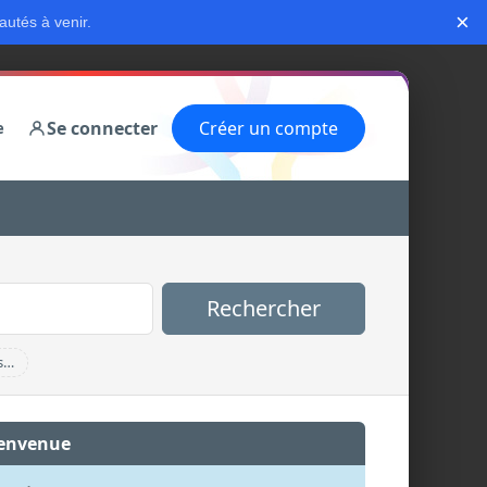
×
autés à venir.
Se connecter
Créer un compte
e
Rechercher
s…
envenue