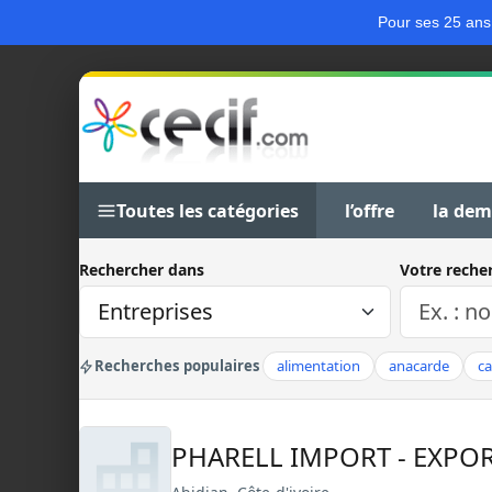
Pour ses 25 ans
Toutes les catégories
l’offre
la de
Rechercher dans
Votre reche
Recherches populaires
alimentation
anacarde
c
PHARELL IMPORT - EXPO