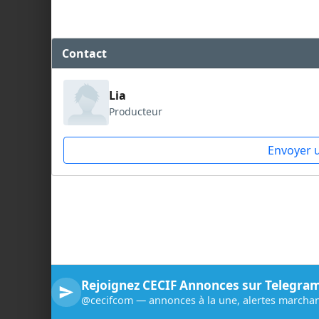
Contact
Lia
Producteur
Envoyer 
Rejoignez CECIF Annonces sur Telegra
@cecifcom — annonces à la une, alertes marchan