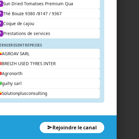
Sun Dried Tomatoes Premium Qua
P
Thé Bouze 9380 /8147 / 9367
P
Coque de cajou
P
Prestations de services
P
ERNIERES
ENTREPRISES
AGROAV SARL
BREIZH USED TYRES INTER
Agronorth
guihy sarl
Solutionplusconsulting
Rejoindre le canal