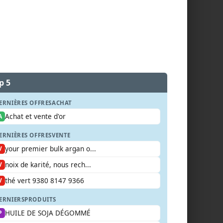
p 5
ERNIÈRES OFFRES
ACHAT
Achat et vente d'or
A
ERNIÈRES OFFRES
VENTE
your premier bulk argan o...
V
noix de karité, nous rech...
V
thé vert 9380 8147 9366
V
ERNIERS
PRODUITS
HUILE DE SOJA DÉGOMMÉ
P