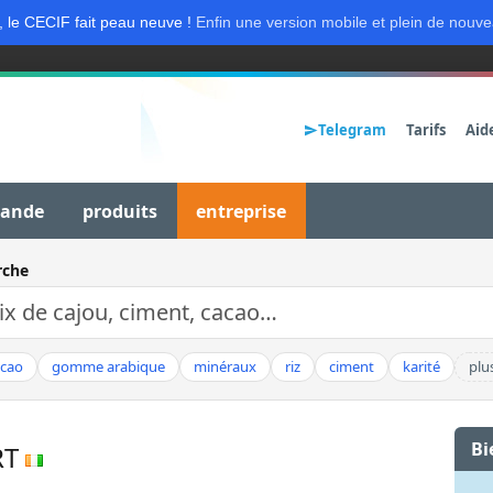
, le CECIF fait peau neuve !
Enfin une version mobile et plein de nouve
Telegram
Tarifs
Aid
mande
produits
entreprise
rche
acao
gomme arabique
minéraux
riz
ciment
karité
plu
Bi
RT