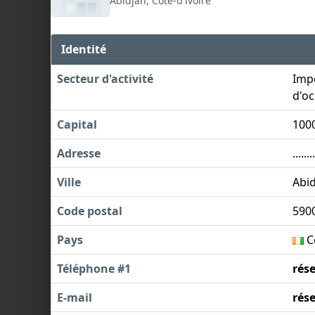
Abidjan, Côte-d'ivoire
Identité
Secteur d'activité
Impo
d'oc
Capital
100
Adresse
........
Ville
Abi
Code postal
590
Pays
Cô
Téléphone #1
rés
E-mail
rés