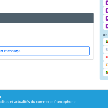
D
un message
m
dises et actualités du commerce francophone.