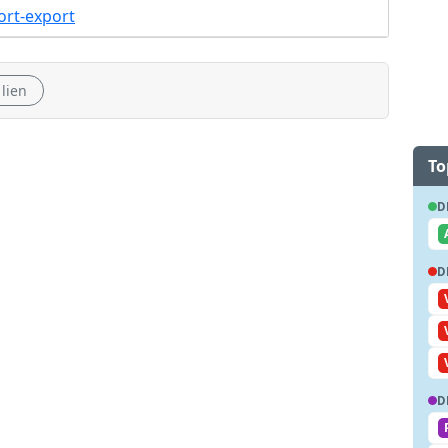
ort-export
 lien
To
D
D
D