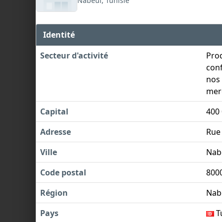
Nabeul, Tunisie
Identité
Secteur d'activité
Prod
conf
nos
merc
Capital
400
Adresse
Rue 
Ville
Nab
Code postal
800
Région
Nab
Pays
T