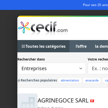
Pour ses 25 ans
Toutes les catégories
l’offre
la de
Rechercher dans
Votre reche
Recherches populaires
alimentation
anacarde
c
AGRINEGOCE SARL