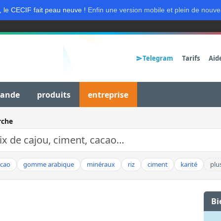
, le CECIF fait peau neuve !
Enfin une version mobile et plein de nouve
Telegram
Tarifs
Aid
mande
produits
entreprise
rche
acao
gomme arabique
minéraux
riz
ciment
karité
plu
Bi