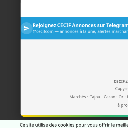
Rejoignez CECIF Annonces sur Telegra
@cecifcom — annonces à la une, alertes marchan
CECIF.
Copyri
Marchés :
Cajou
·
Cacao
·
Or
·
à pro
Ce site utilise des cookies pour vous offrir le meil