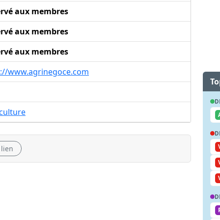
ervé aux membres
ervé aux membres
ervé aux membres
p://www.agrinegoce.com
To
D
culture
D
 lien
D