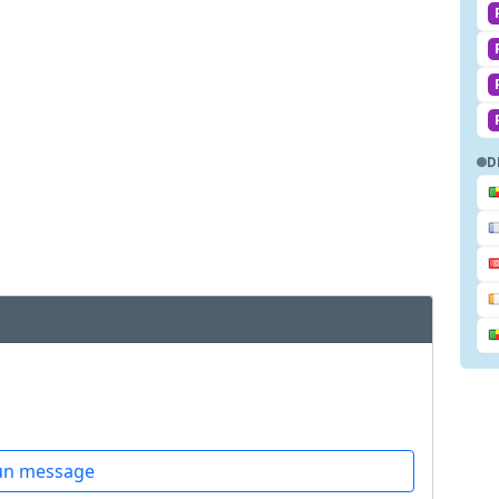
D
un message