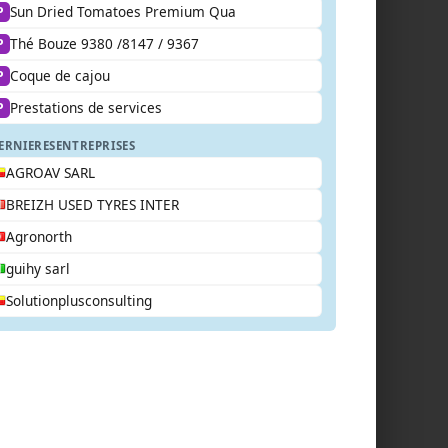
Sun Dried Tomatoes Premium Qua
P
Thé Bouze 9380 /8147 / 9367
P
Coque de cajou
P
Prestations de services
P
ERNIERES
ENTREPRISES
AGROAV SARL
BREIZH USED TYRES INTER
Agronorth
guihy sarl
Solutionplusconsulting