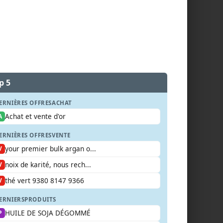
p 5
ERNIÈRES OFFRES
ACHAT
Achat et vente d'or
A
ERNIÈRES OFFRES
VENTE
your premier bulk argan o...
V
noix de karité, nous rech...
V
thé vert 9380 8147 9366
V
ERNIERS
PRODUITS
HUILE DE SOJA DÉGOMMÉ
P