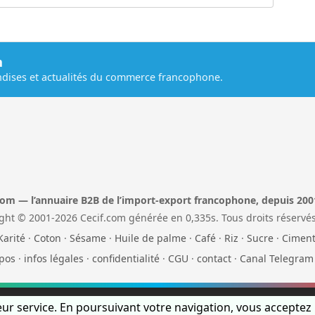
m
dises et actualités du commerce francophone.
com — l’annuaire B2B de l’import-export francophone, depuis 200
ght © 2001-2026 Cecif.com générée en 0,335s. Tous droits réservés
Karité
·
Coton
·
Sésame
·
Huile de palme
·
Café
·
Riz
·
Sucre
·
Cimen
pos
·
infos légales
·
confidentialité
·
CGU
·
contact
·
Canal Telegram
leur service. En poursuivant votre navigation, vous acceptez l