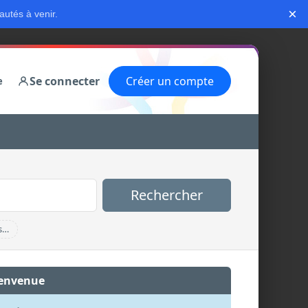
×
autés à venir.
Se connecter
Créer un compte
e
Rechercher
s…
envenue