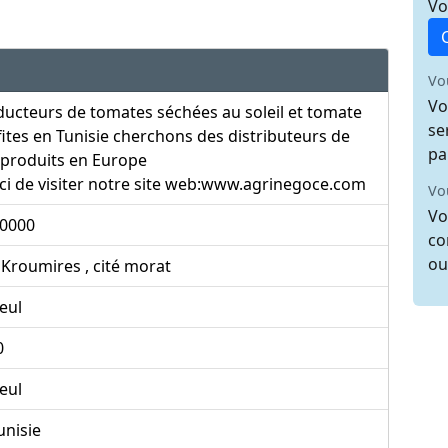
Vo
Vo
Vo
ucteurs de tomates séchées au soleil et tomate
se
ites en Tunisie cherchons des distributeurs de
pa
 produits en Europe
i de visiter notre site web:www.agrinegoce.com
Vo
Vo
 0000
co
ou
Kroumires , cité morat
eul
0
eul
unisie