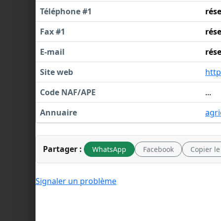
Téléphone #1
rés
Fax #1
rés
E-mail
rés
Site web
htt
Code NAF/APE
...
Annuaire
agri
Partager :
WhatsApp
Facebook
Copier le
Signaler un problème