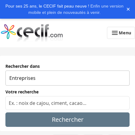
Pour ses 25 ans, le CECIF fait peau neuve !
Enfin une version
×
mobile et plein de nouveautés à venir.
Menu
Rechercher dans
Votre recherche
Rechercher