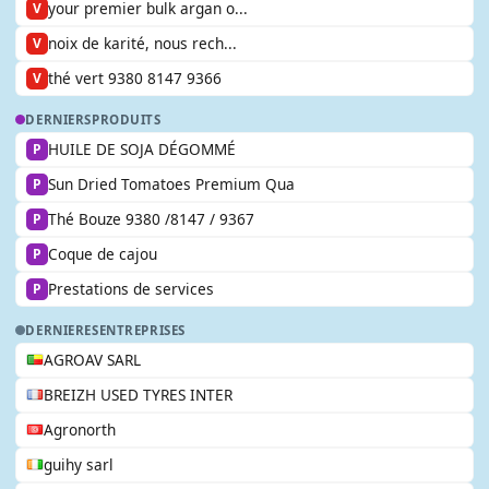
your premier bulk argan o...
V
noix de karité, nous rech...
V
thé vert 9380 8147 9366
V
DERNIERS
PRODUITS
HUILE DE SOJA DÉGOMMÉ
P
Sun Dried Tomatoes Premium Qua
P
Thé Bouze 9380 /8147 / 9367
P
Coque de cajou
P
Prestations de services
P
DERNIERES
ENTREPRISES
AGROAV SARL
BREIZH USED TYRES INTER
Agronorth
guihy sarl