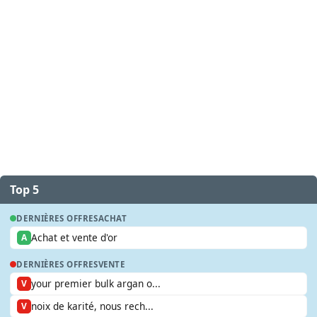
Top 5
DERNIÈRES OFFRES
ACHAT
Achat et vente d'or
A
DERNIÈRES OFFRES
VENTE
your premier bulk argan o...
V
noix de karité, nous rech...
V