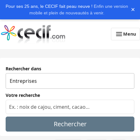
Pour ses 25 ans, le CECIF fait peau neuve !
Enfin une version
×
mobile et plein de nouveautés à venir.
Menu
Rechercher dans
Votre recherche
Rechercher