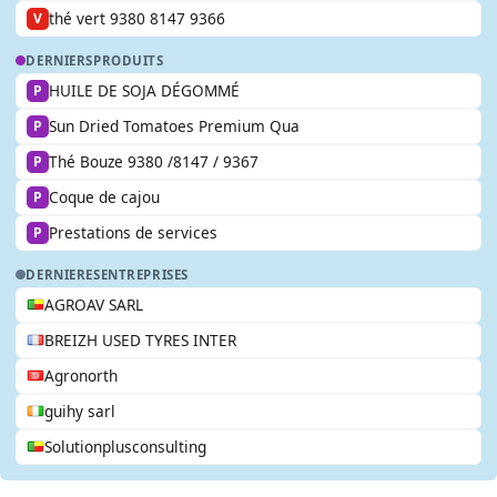
thé vert 9380 8147 9366
V
DERNIERS
PRODUITS
HUILE DE SOJA DÉGOMMÉ
P
Sun Dried Tomatoes Premium Qua
P
Thé Bouze 9380 /8147 / 9367
P
Coque de cajou
P
Prestations de services
P
DERNIERES
ENTREPRISES
AGROAV SARL
BREIZH USED TYRES INTER
Agronorth
guihy sarl
Solutionplusconsulting