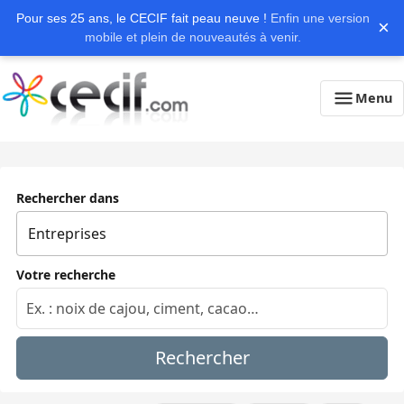
Pour ses 25 ans, le CECIF fait peau neuve !
Enfin une version
×
mobile et plein de nouveautés à venir.
Menu
Rechercher dans
Votre recherche
Rechercher