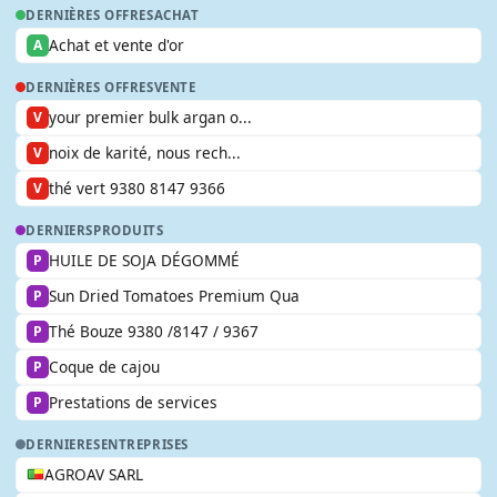
DERNIÈRES OFFRES
ACHAT
Achat et vente d'or
A
DERNIÈRES OFFRES
VENTE
your premier bulk argan o...
V
noix de karité, nous rech...
V
thé vert 9380 8147 9366
V
DERNIERS
PRODUITS
HUILE DE SOJA DÉGOMMÉ
P
Sun Dried Tomatoes Premium Qua
P
Thé Bouze 9380 /8147 / 9367
P
Coque de cajou
P
Prestations de services
P
DERNIERES
ENTREPRISES
AGROAV SARL