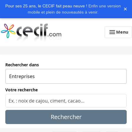
Pour ses 25 ans, le CECIF fait peau neuve !
Enfin une version
×
mobile et plein de nouveautés à venir.
Menu
Rechercher dans
Votre recherche
Rechercher