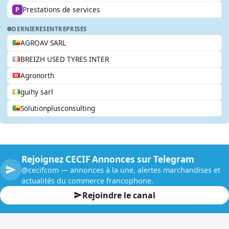
Prestations de services
P
DERNIERES
ENTREPRISES
AGROAV SARL
BREIZH USED TYRES INTER
Agronorth
guihy sarl
Solutionplusconsulting
Rejoignez CECIF Annonces sur Telegram
@cecifcom — annonces à la une, alertes marchandises et
actualités du commerce francophone.
Rejoindre le canal