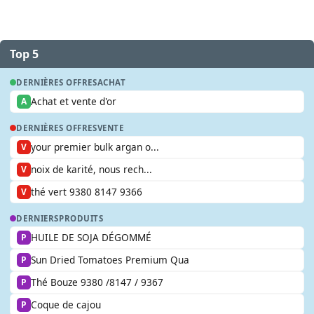
Top 5
DERNIÈRES OFFRES
ACHAT
Achat et vente d'or
A
DERNIÈRES OFFRES
VENTE
your premier bulk argan o...
V
noix de karité, nous rech...
V
thé vert 9380 8147 9366
V
DERNIERS
PRODUITS
HUILE DE SOJA DÉGOMMÉ
P
Sun Dried Tomatoes Premium Qua
P
Thé Bouze 9380 /8147 / 9367
P
Coque de cajou
P