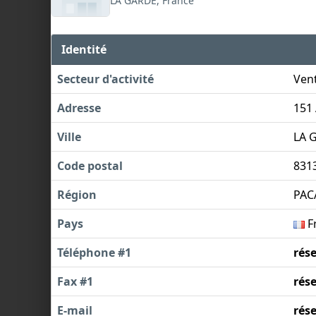
LA GARDE, France
Identité
Secteur d'activité
Vent
Adresse
151
Ville
LA 
Code postal
831
Région
PAC
Pays
F
Téléphone #1
rés
Fax #1
rés
E-mail
rés