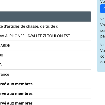
Vo
Vo
Vo
e d'articles de chasse, de tir, de d
se
 AV ALPHONSE LAVALLEE ZI TOULON EST
pa
Vo
GARDE
Vo
30
co
ou
A
rance
ervé aux membres
ervé aux membres
ervé aux membres