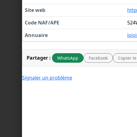
Site web
http
Code NAF/APE
524
Annuaire
lois
Partager :
WhatsApp
Facebook
Copier le
Signaler un problème