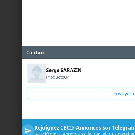
Contact
Serge SARAZIN
Producteur
Envoyer 
Rejoignez CECIF Annonces sur Telegra
@cecifcom — annonces à la une, alertes marchan