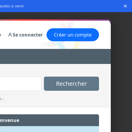
×
autés à venir.
Se connecter
Créer un compte
e
Rechercher
s…
envenue