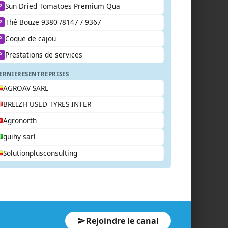
Sun Dried Tomatoes Premium Qua
P
Thé Bouze 9380 /8147 / 9367
P
Coque de cajou
P
Prestations de services
P
ERNIERES
ENTREPRISES
AGROAV SARL
BREIZH USED TYRES INTER
Agronorth
guihy sarl
Solutionplusconsulting
Rejoindre le canal