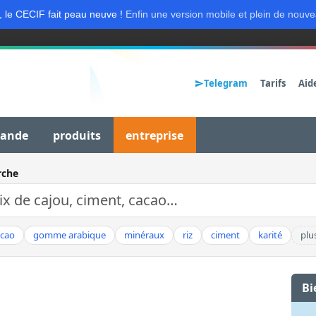
, le CECIF fait peau neuve !
Enfin une version mobile et plein de nouve
Telegram
Tarifs
Aid
mande
produits
entreprise
rche
acao
gomme arabique
minéraux
riz
ciment
karité
plu
Bi