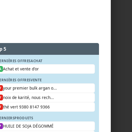
p 5
ERNIÈRES OFFRES
ACHAT
Achat et vente d'or
A
ERNIÈRES OFFRES
VENTE
your premier bulk argan o...
V
noix de karité, nous rech...
V
thé vert 9380 8147 9366
V
ERNIERS
PRODUITS
HUILE DE SOJA DÉGOMMÉ
P