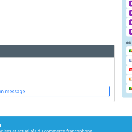
D
un message
m
dises et actualités du commerce francophone.