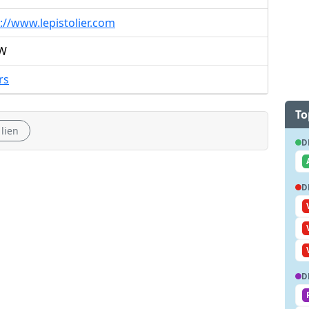
://www.lepistolier.com
W
irs
To
 lien
D
D
D