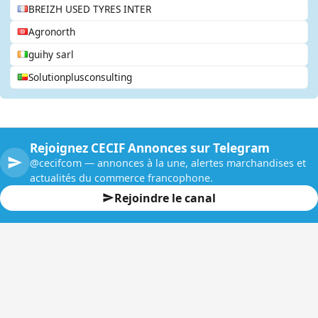
BREIZH USED TYRES INTER
Agronorth
guihy sarl
Solutionplusconsulting
Rejoignez CECIF Annonces sur Telegram
@cecifcom — annonces à la une, alertes marchandises et
actualités du commerce francophone.
Rejoindre le canal