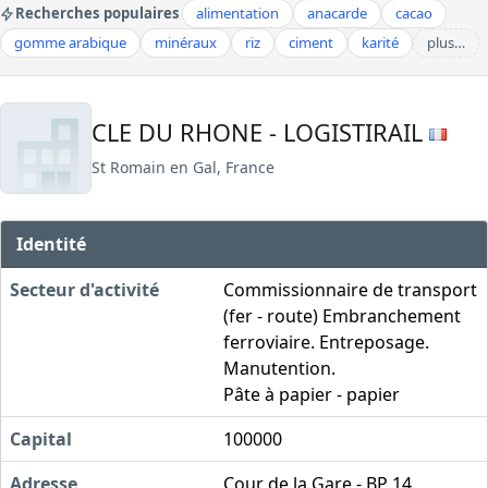
Recherches populaires
alimentation
anacarde
cacao
gomme arabique
minéraux
riz
ciment
karité
plus…
CLE DU RHONE - LOGISTIRAIL
St Romain en Gal, France
Identité
Secteur d'activité
Commissionnaire de transport
(fer - route) Embranchement
ferroviaire. Entreposage.
Manutention.
Pâte à papier - papier
Capital
100000
Adresse
Cour de la Gare - BP 14