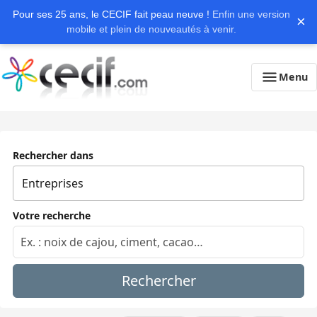
Pour ses 25 ans, le CECIF fait peau neuve !
Enfin une version
×
mobile et plein de nouveautés à venir.
Menu
Rechercher dans
Votre recherche
Rechercher