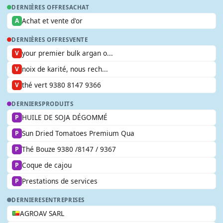
DERNIÈRES OFFRES
ACHAT
Achat et vente d'or
A
DERNIÈRES OFFRES
VENTE
your premier bulk argan o...
V
noix de karité, nous rech...
V
thé vert 9380 8147 9366
V
DERNIERS
PRODUITS
HUILE DE SOJA DÉGOMMÉ
P
Sun Dried Tomatoes Premium Qua
P
Thé Bouze 9380 /8147 / 9367
P
Coque de cajou
P
Prestations de services
P
DERNIERES
ENTREPRISES
AGROAV SARL