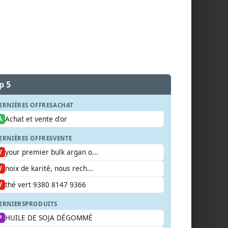
p 5
ERNIÈRES OFFRES
ACHAT
Achat et vente d'or
A
ERNIÈRES OFFRES
VENTE
your premier bulk argan o...
V
noix de karité, nous rech...
V
thé vert 9380 8147 9366
V
ERNIERS
PRODUITS
HUILE DE SOJA DÉGOMMÉ
P