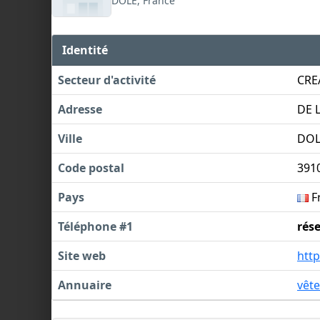
DOLE, France
Identité
Secteur d'activité
CRE
Adresse
DE 
Ville
DOL
Code postal
391
Pays
F
Téléphone #1
rés
Site web
htt
Annuaire
vêt