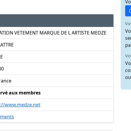
Vo
Vo
Vo
ATION VETEMENT MARQUE DE L ARTISTE MEDZE
se
LATTRE
pa
Vo
E
Vo
00
co
ou
rance
ervé aux membres
p://www.medze.net
ements