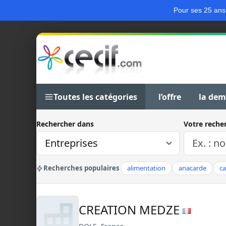
Pour ses 25 ans
Toutes les catégories
l’offre
la de
Rechercher dans
Votre reche
Recherches populaires
alimentation
anacarde
c
CREATION MEDZE