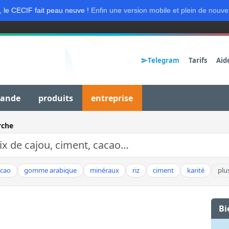
, le CECIF fait peau neuve !
Enfin une version mobile et plein de nouve
Telegram
Tarifs
Aid
mande
produits
entreprise
rche
acao
gomme arabique
minéraux
riz
ciment
karité
plu
Bi