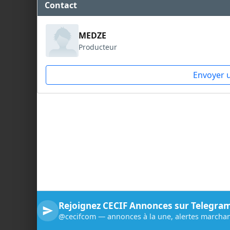
Contact
MEDZE
Producteur
Envoyer 
Rejoignez CECIF Annonces sur Telegra
@cecifcom — annonces à la une, alertes marchan