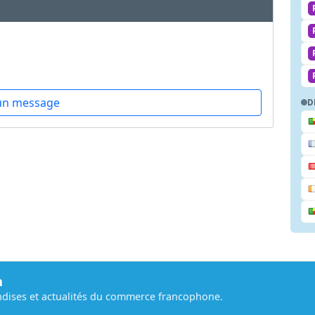
un message
D
m
dises et actualités du commerce francophone.