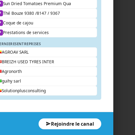
Sun Dried Tomatoes Premium Qua
P
Thé Bouze 9380 /8147 / 9367
P
Coque de cajou
P
Prestations de services
P
ERNIERES
ENTREPRISES
AGROAV SARL
BREIZH USED TYRES INTER
Agronorth
guihy sarl
Solutionplusconsulting
Rejoindre le canal