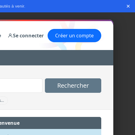
×
autés à venir.
Se connecter
Créer un compte
e
Rechercher
s…
envenue