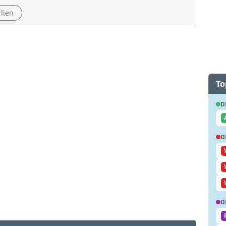
 lien
To
D
D
D