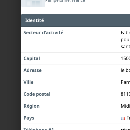
Pampelonne, France
Identité
Secteur d'activité
Fabr
pour
sant
Capital
150
Adresse
le b
Ville
Pam
Code postal
811
Région
Mid
Pays
F
Téléphone #1
rés