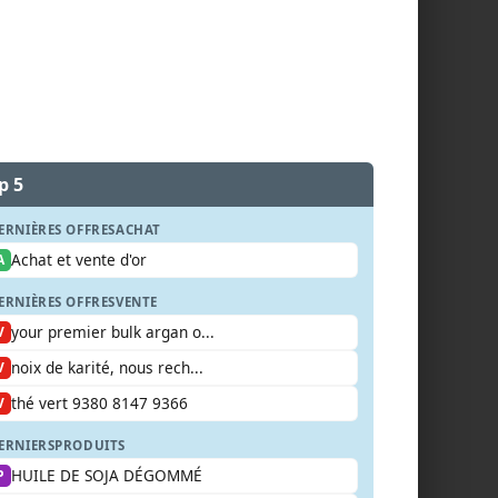
p 5
ERNIÈRES OFFRES
ACHAT
Achat et vente d'or
A
ERNIÈRES OFFRES
VENTE
your premier bulk argan o...
V
noix de karité, nous rech...
V
thé vert 9380 8147 9366
V
ERNIERS
PRODUITS
HUILE DE SOJA DÉGOMMÉ
P