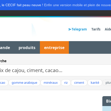
, le CECIF fait peau neuve !
Enfin une version mobile et plein de nouve
Telegram
Tarifs
Aid
mande
produits
entreprise
rche
acao
gomme arabique
minéraux
riz
ciment
karité
plu
Bi