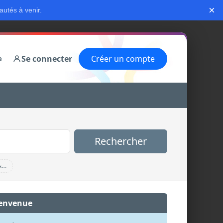
×
autés à venir.
Se connecter
Créer un compte
e
Rechercher
s…
envenue