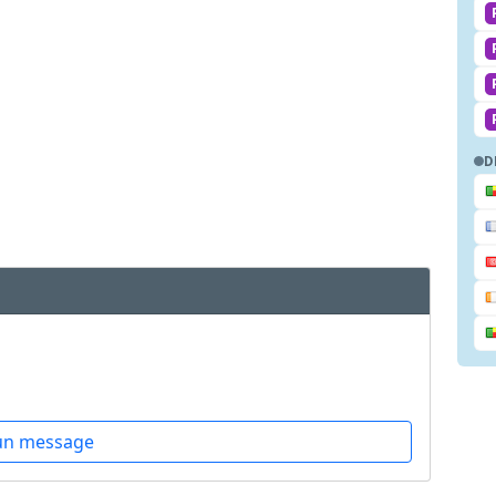
D
un message