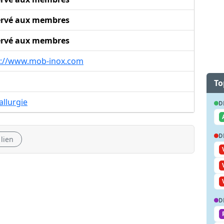
ervé aux membres
ervé aux membres
p://www.mob-inox.com
To
llurgie
D
D
 lien
D