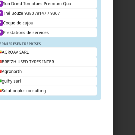
Sun Dried Tomatoes Premium Qua
P
Thé Bouze 9380 /8147 / 9367
P
Coque de cajou
P
Prestations de services
P
ERNIERES
ENTREPRISES
AGROAV SARL
BREIZH USED TYRES INTER
Agronorth
guihy sarl
Solutionplusconsulting