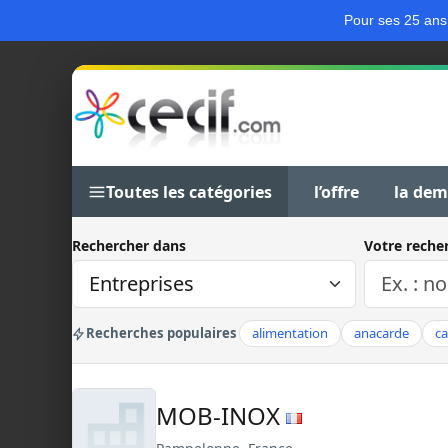
Pour ses 25 ans
Toutes les catégories
l’offre
la de
Rechercher dans
Votre reche
Recherches populaires
alimentation
anacarde
c
MOB-INOX