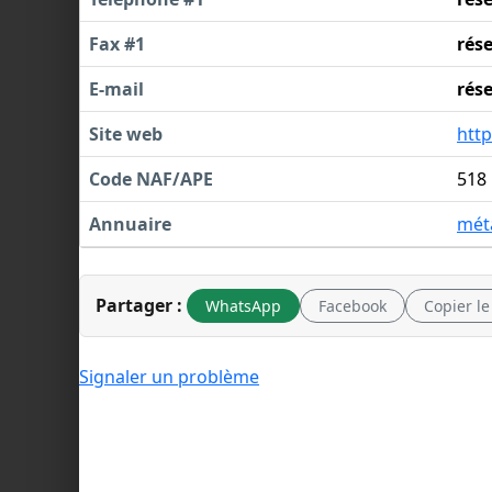
Fax #1
rés
E-mail
rés
Site web
htt
Code NAF/APE
518
Annuaire
méta
Partager :
WhatsApp
Facebook
Copier le
Signaler un problème