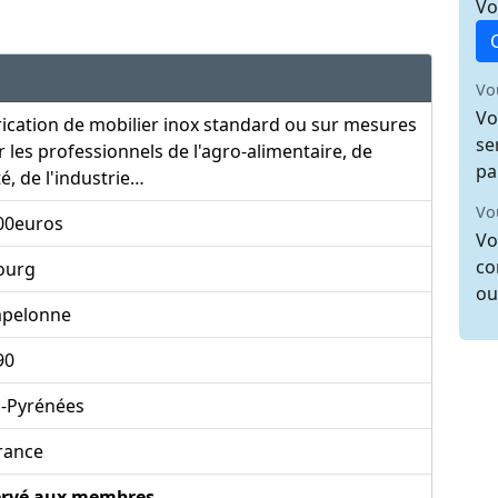
Vo
Vo
Vo
ication de mobilier inox standard ou sur mesures
se
 les professionnels de l'agro-alimentaire, de
pa
é, de l'industrie…
Vo
00euros
Vo
co
ourg
ou
pelonne
90
i-Pyrénées
rance
ervé aux membres