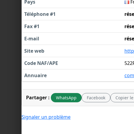
Pays
F
Téléphone #1
rés
Fax #1
rés
E-mail
rés
Site web
htt
Code NAF/APE
522
Annuaire
com
Partager :
WhatsApp
Facebook
Copier le
Signaler un problème