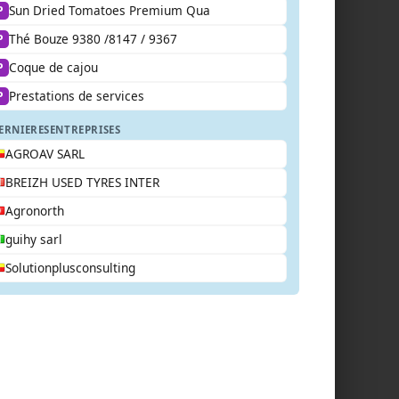
Sun Dried Tomatoes Premium Qua
P
Thé Bouze 9380 /8147 / 9367
P
Coque de cajou
P
Prestations de services
P
ERNIERES
ENTREPRISES
AGROAV SARL
BREIZH USED TYRES INTER
Agronorth
guihy sarl
Solutionplusconsulting