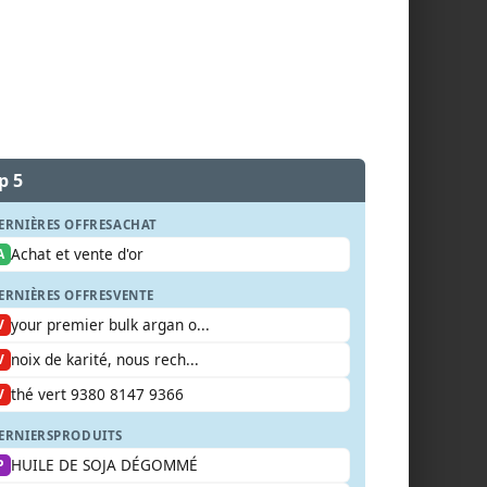
p 5
ERNIÈRES OFFRES
ACHAT
Achat et vente d'or
A
ERNIÈRES OFFRES
VENTE
your premier bulk argan o...
V
noix de karité, nous rech...
V
thé vert 9380 8147 9366
V
ERNIERS
PRODUITS
HUILE DE SOJA DÉGOMMÉ
P