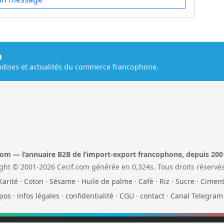
m
dises et actualités du commerce francophone.
com — l’annuaire B2B de l’import-export francophone, depuis 200
ght © 2001-2026 Cecif.com générée en 0,324s. Tous droits réservés
Karité
·
Coton
·
Sésame
·
Huile de palme
·
Café
·
Riz
·
Sucre
·
Cimen
pos
·
infos légales
·
confidentialité
·
CGU
·
contact
·
Canal Telegram