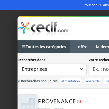
Pour ses 25 ans
Toutes les catégories
l’offre
la de
Rechercher dans
Votre reche
Recherches populaires
alimentation
anacarde
c
PROVENANCE