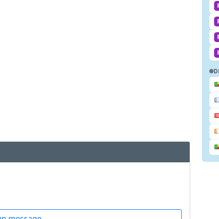
D
un message