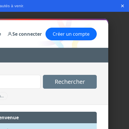
×
autés à venir.
Se connecter
Créer un compte
e
Rechercher
s…
envenue