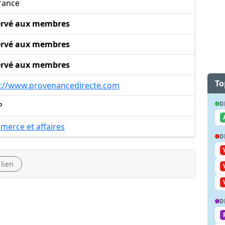
rance
ervé aux membres
ervé aux membres
ervé aux membres
To
p://www.provenancedirecte.com
D
P
merce et affaires
D
 lien
D