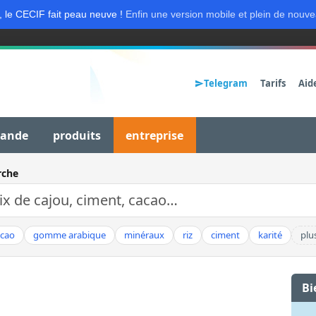
, le CECIF fait peau neuve !
Enfin une version mobile et plein de nouve
Telegram
Tarifs
Aid
mande
produits
entreprise
rche
acao
gomme arabique
minéraux
riz
ciment
karité
plu
Bi