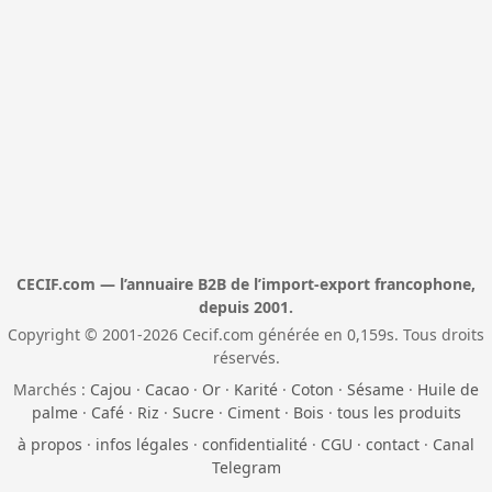
CECIF.com — l’annuaire B2B de l’import-export francophone,
depuis 2001.
Copyright © 2001-2026 Cecif.com générée en 0,159s. Tous droits
réservés.
Marchés :
Cajou
·
Cacao
·
Or
·
Karité
·
Coton
·
Sésame
·
Huile de
palme
·
Café
·
Riz
·
Sucre
·
Ciment
·
Bois
·
tous les produits
à propos
·
infos légales
·
confidentialité
·
CGU
·
contact
·
Canal
Telegram