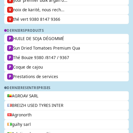
your premier bulk argan o...
V
noix de karité, nous rech...
V
thé vert 9380 8147 9366
V
DERNIERS
PRODUITS
HUILE DE SOJA DÉGOMMÉ
P
Sun Dried Tomatoes Premium Qua
P
Thé Bouze 9380 /8147 / 9367
P
Coque de cajou
P
Prestations de services
P
DERNIERES
ENTREPRISES
AGROAV SARL
BREIZH USED TYRES INTER
Agronorth
guihy sarl