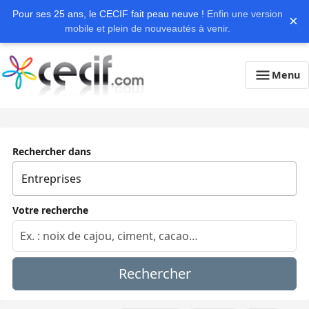
Pour ses 25 ans, le CECIF fait peau neuve !
Enfin une version
×
mobile et plein de nouveautés à venir.
Menu
Rechercher dans
Votre recherche
Rechercher