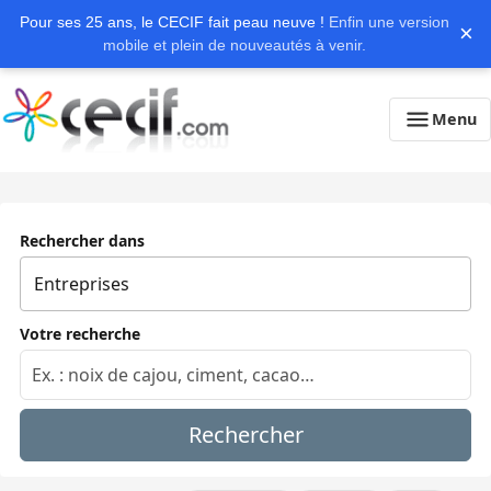
Pour ses 25 ans, le CECIF fait peau neuve !
Enfin une version
×
mobile et plein de nouveautés à venir.
Menu
Rechercher dans
Votre recherche
Rechercher