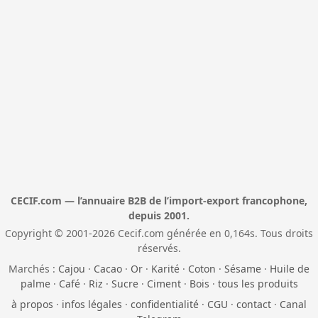
CECIF.com — l’annuaire B2B de l’import-export francophone,
depuis 2001.
Copyright © 2001-2026 Cecif.com générée en 0,164s. Tous droits
réservés.
Marchés :
Cajou
·
Cacao
·
Or
·
Karité
·
Coton
·
Sésame
·
Huile de
palme
·
Café
·
Riz
·
Sucre
·
Ciment
·
Bois
·
tous les produits
à propos
·
infos légales
·
confidentialité
·
CGU
·
contact
·
Canal