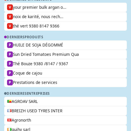
your premier bulk argan o...
V
noix de karité, nous rech...
V
thé vert 9380 8147 9366
V
DERNIERS
PRODUITS
HUILE DE SOJA DÉGOMMÉ
P
Sun Dried Tomatoes Premium Qua
P
Thé Bouze 9380 /8147 / 9367
P
Coque de cajou
P
Prestations de services
P
DERNIERES
ENTREPRISES
AGROAV SARL
BREIZH USED TYRES INTER
Agronorth
guihy sarl