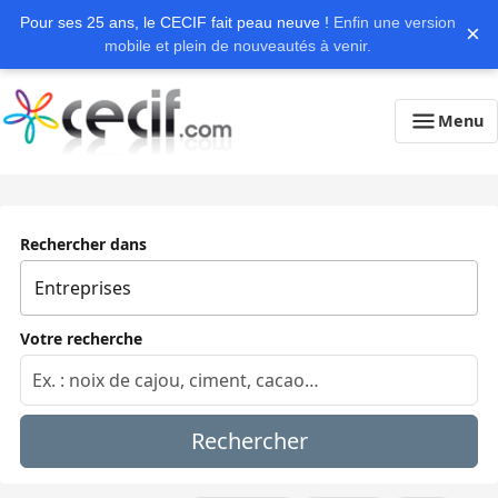
Pour ses 25 ans, le CECIF fait peau neuve !
Enfin une version
×
mobile et plein de nouveautés à venir.
Menu
Rechercher dans
Votre recherche
Rechercher