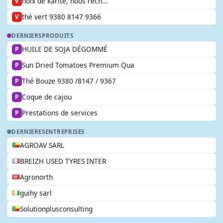
noix de karité, nous rech...
V
thé vert 9380 8147 9366
V
DERNIERS
PRODUITS
HUILE DE SOJA DÉGOMMÉ
P
Sun Dried Tomatoes Premium Qua
P
Thé Bouze 9380 /8147 / 9367
P
Coque de cajou
P
Prestations de services
P
DERNIERES
ENTREPRISES
AGROAV SARL
BREIZH USED TYRES INTER
Agronorth
guihy sarl
Solutionplusconsulting