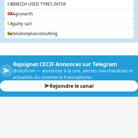
BREIZH USED TYRES INTER
Agronorth
guihy sarl
Solutionplusconsulting
Rejoignez CECIF Annonces sur Telegram
@cecifcom — annonces à la une, alertes marchandises et
actualités du commerce francophone.
Rejoindre le canal