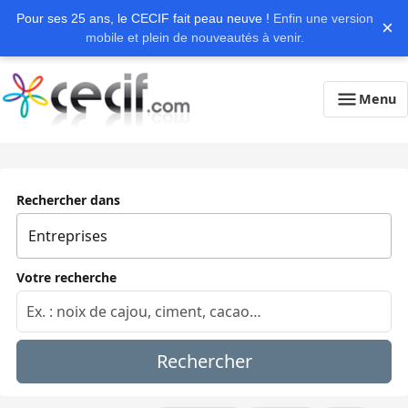
Pour ses 25 ans, le CECIF fait peau neuve !
Enfin une version
×
mobile et plein de nouveautés à venir.
Menu
Rechercher dans
Votre recherche
Rechercher