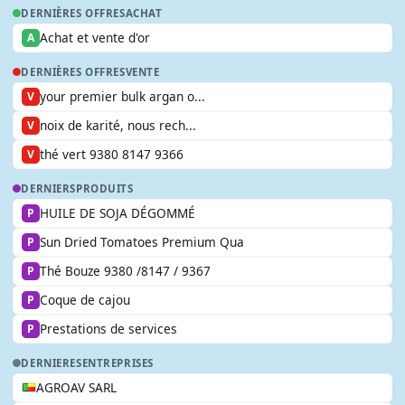
DERNIÈRES OFFRES
ACHAT
Achat et vente d'or
A
DERNIÈRES OFFRES
VENTE
your premier bulk argan o...
V
noix de karité, nous rech...
V
thé vert 9380 8147 9366
V
DERNIERS
PRODUITS
HUILE DE SOJA DÉGOMMÉ
P
Sun Dried Tomatoes Premium Qua
P
Thé Bouze 9380 /8147 / 9367
P
Coque de cajou
P
Prestations de services
P
DERNIERES
ENTREPRISES
AGROAV SARL