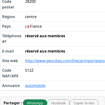
Code
28200
postal
Région
centre
Pays
France
Téléphone
réservé aux membres
#1
E-mail
réservé aux membres
Site web
http://www.geocities.com/thecarimportexpo
Code
512Z
NAF/APE
Annuaire
automobile
Partager :
WhatsApp
Facebook
Copier le lien