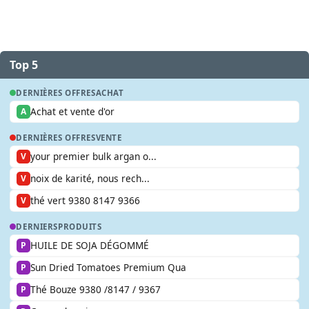
Top 5
DERNIÈRES OFFRES
ACHAT
Achat et vente d'or
A
DERNIÈRES OFFRES
VENTE
your premier bulk argan o...
V
noix de karité, nous rech...
V
thé vert 9380 8147 9366
V
DERNIERS
PRODUITS
HUILE DE SOJA DÉGOMMÉ
P
Sun Dried Tomatoes Premium Qua
P
Thé Bouze 9380 /8147 / 9367
P