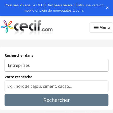
Pour ses 25 ans, le CECIF fait peau neuve !
Enfin une version
×
mobile et plein de nouveautés à venir.
Menu
Rechercher dans
Votre recherche
Rechercher