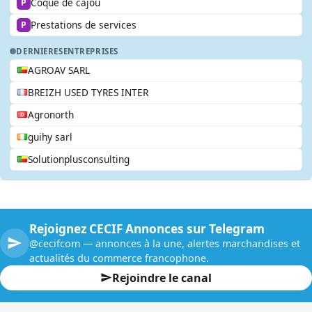
Coque de cajou
P
Prestations de services
P
DERNIERES
ENTREPRISES
AGROAV SARL
BREIZH USED TYRES INTER
Agronorth
guihy sarl
Solutionplusconsulting
Rejoignez CECIF Annonces sur Telegram
@cecifcom — annonces à la une, alertes marchandises et
actualités du commerce francophone.
Rejoindre le canal