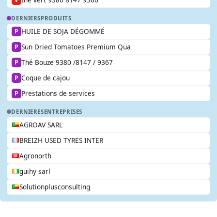
DERNIERS
PRODUITS
HUILE DE SOJA DÉGOMMÉ
P
Sun Dried Tomatoes Premium Qua
P
Thé Bouze 9380 /8147 / 9367
P
Coque de cajou
P
Prestations de services
P
DERNIERES
ENTREPRISES
AGROAV SARL
BREIZH USED TYRES INTER
Agronorth
guihy sarl
Solutionplusconsulting