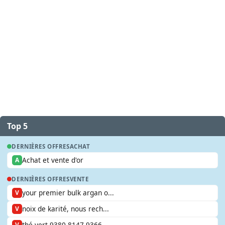
Top 5
DERNIÈRES OFFRES
ACHAT
Achat et vente d'or
A
DERNIÈRES OFFRES
VENTE
your premier bulk argan o...
V
noix de karité, nous rech...
V
thé vert 9380 8147 9366
V