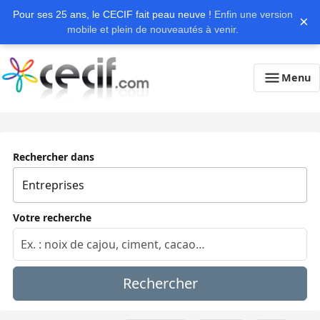
Pour ses 25 ans, le CECIF fait peau neuve !
Enfin une version
×
mobile et plein de nouveautés à venir.
Menu
Rechercher dans
Votre recherche
Rechercher