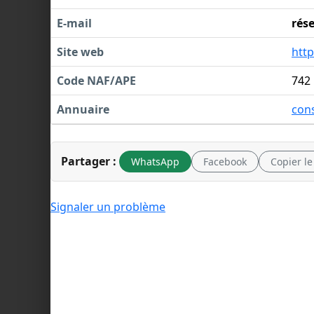
E-mail
rés
Site web
htt
Code NAF/APE
742
Annuaire
cons
Partager :
WhatsApp
Facebook
Copier le
Signaler un problème