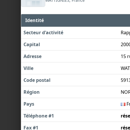
WATTIGNIES, France
Identité
Secteur d'activité
Rapp
Capital
200
Adresse
15 r
Ville
WAT
Code postal
591
Région
NO
Pays
F
Téléphone #1
rés
Fax #1
rés