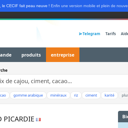
, le CECIF fait peau neuve !
Enfin une version mobile et plein de nouve
Telegram
Tarifs
Aid
mande
produits
entreprise
rche
acao
gomme arabique
minéraux
riz
ciment
karité
plu
Bi
 PICARDIE