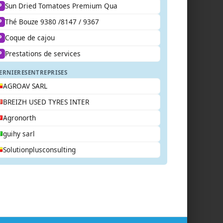
Sun Dried Tomatoes Premium Qua
P
Thé Bouze 9380 /8147 / 9367
P
Coque de cajou
P
Prestations de services
P
ERNIERES
ENTREPRISES
AGROAV SARL
BREIZH USED TYRES INTER
Agronorth
guihy sarl
Solutionplusconsulting