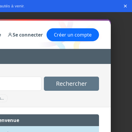
×
autés à venir.
Se connecter
Créer un compte
e
Rechercher
s…
envenue