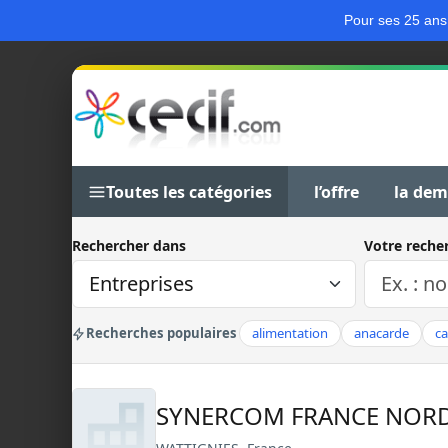
Pour ses 25 ans
Toutes les catégories
l’offre
la de
Rechercher dans
Votre reche
Recherches populaires
alimentation
anacarde
c
SYNERCOM FRANCE NORD