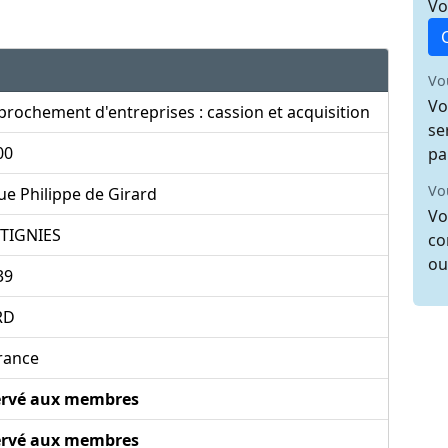
Vo
Vo
Vo
rochement d'entreprises : cassion et acquisition
se
00
pa
Vo
ue Philippe de Girard
Vo
TIGNIES
co
ou
39
RD
rance
ervé aux membres
ervé aux membres