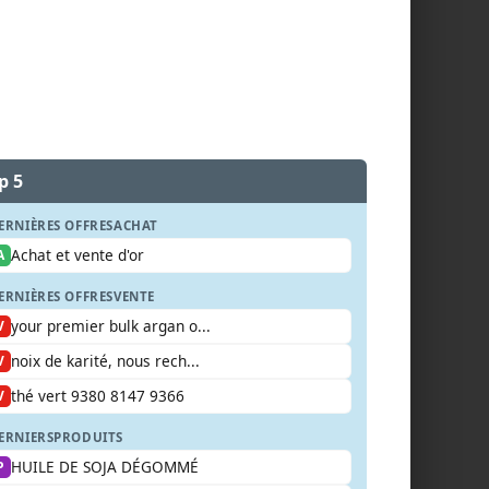
p 5
ERNIÈRES OFFRES
ACHAT
Achat et vente d'or
A
ERNIÈRES OFFRES
VENTE
your premier bulk argan o...
V
noix de karité, nous rech...
V
thé vert 9380 8147 9366
V
ERNIERS
PRODUITS
HUILE DE SOJA DÉGOMMÉ
P