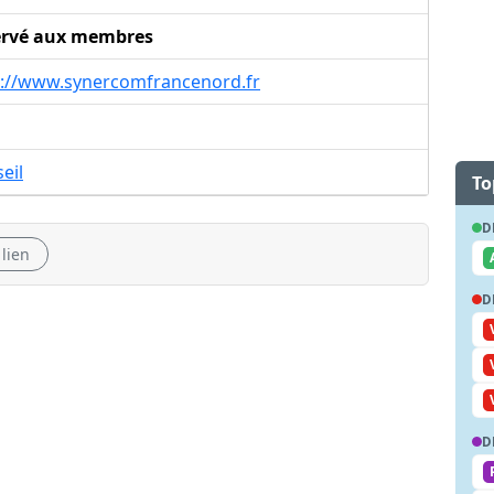
ervé aux membres
p://www.synercomfrancenord.fr
eil
To
D
 lien
D
D