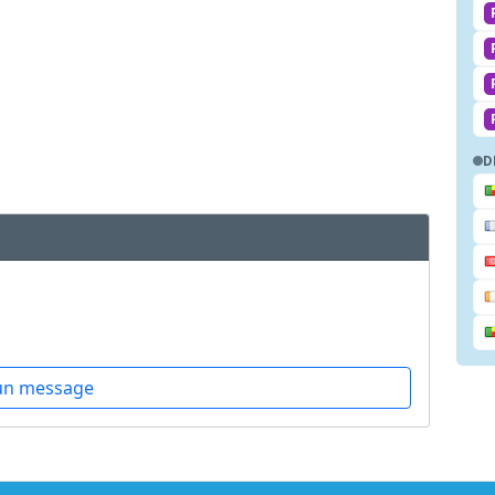
D
un message