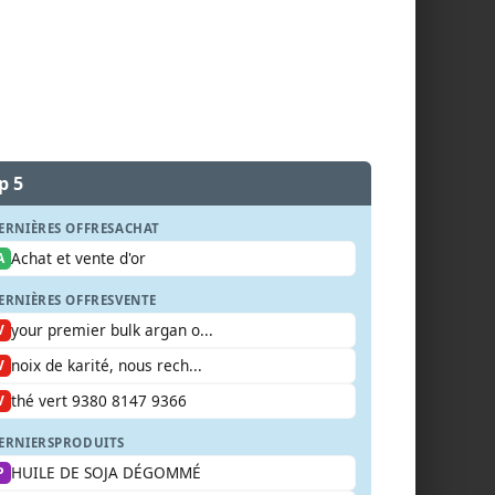
p 5
ERNIÈRES OFFRES
ACHAT
Achat et vente d'or
A
ERNIÈRES OFFRES
VENTE
your premier bulk argan o...
V
noix de karité, nous rech...
V
thé vert 9380 8147 9366
V
ERNIERS
PRODUITS
HUILE DE SOJA DÉGOMMÉ
P