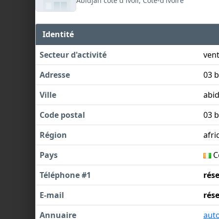
Abidjan cote d ivoir, Côte-d'ivoire
Identité
Secteur d'activité
vent
Adresse
03 b
Ville
abid
Code postal
03 
Région
afri
Pays
Cô
Téléphone #1
rés
E-mail
rés
Annuaire
aut