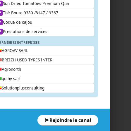
Sun Dried Tomatoes Premium Qua
P
Thé Bouze 9380 /8147 / 9367
P
Coque de cajou
P
Prestations de services
P
ERNIERES
ENTREPRISES
AGROAV SARL
BREIZH USED TYRES INTER
Agronorth
guihy sarl
Solutionplusconsulting
Rejoindre le canal