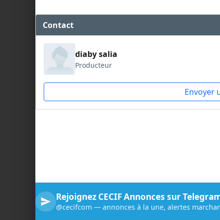
Contact
diaby salia
Producteur
Envoyer 
Rejoignez CECIF Annonces sur Telegra
@cecifcom — annonces à la une, alertes marchan