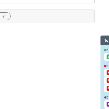
 lien
To
D
D
D