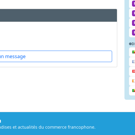
D
un message
m
dises et actualités du commerce francophone.