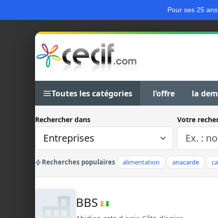
Pour ses 25 ans
Toutes les catégories
l’offre
la de
Rechercher dans
Votre reche
Recherches populaires
alimentation
anacarde
c
BBS