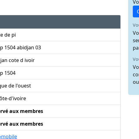
Vo
Vo
Vo
e de pi
se
p 1504 abidjan 03
pa
Vo
jan cote d ivoir
Vo
bp 1504
co
ou
que de l'ouest
te-d'ivoire
ervé aux membres
ervé aux membres
omobile