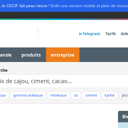
, le CECIF fait peau neuve !
Enfin une version mobile et plein de nouve
Telegram
Tarifs
Aid
mande
produits
entreprise
rche
acao
gomme arabique
minéraux
riz
ciment
karité
plu
Bi