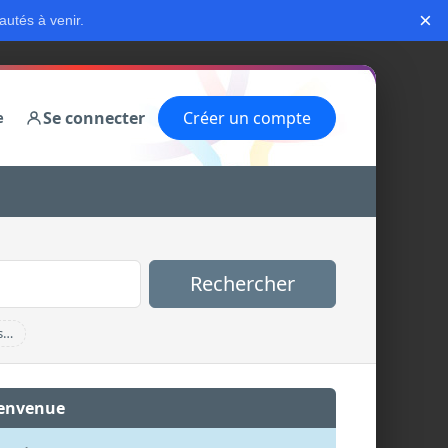
×
autés à venir.
Se connecter
Créer un compte
e
Rechercher
s…
envenue