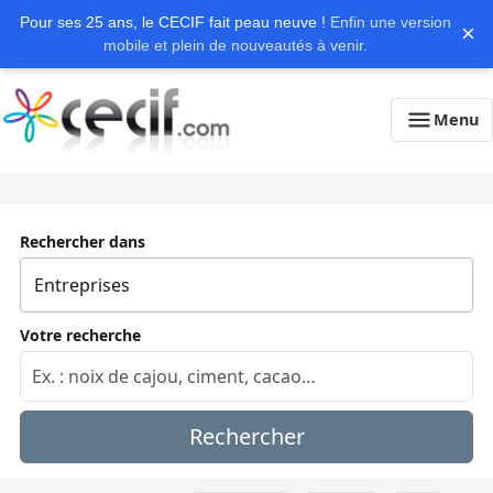
Pour ses 25 ans, le CECIF fait peau neuve !
Enfin une version
×
mobile et plein de nouveautés à venir.
Menu
Rechercher dans
Votre recherche
Rechercher