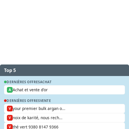
Top 5
DERNIÈRES OFFRES
ACHAT
Achat et vente d'or
A
DERNIÈRES OFFRES
VENTE
your premier bulk argan o...
V
noix de karité, nous rech...
V
thé vert 9380 8147 9366
V