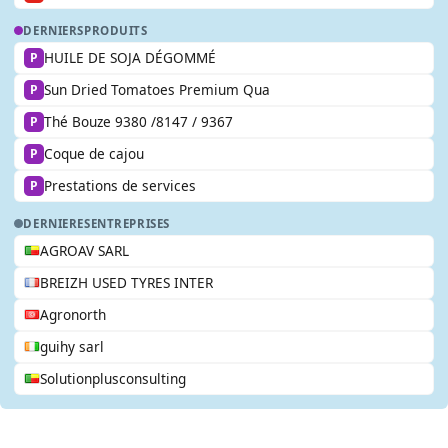
DERNIERS
PRODUITS
HUILE DE SOJA DÉGOMMÉ
P
Sun Dried Tomatoes Premium Qua
P
Thé Bouze 9380 /8147 / 9367
P
Coque de cajou
P
Prestations de services
P
DERNIERES
ENTREPRISES
AGROAV SARL
BREIZH USED TYRES INTER
Agronorth
guihy sarl
Solutionplusconsulting