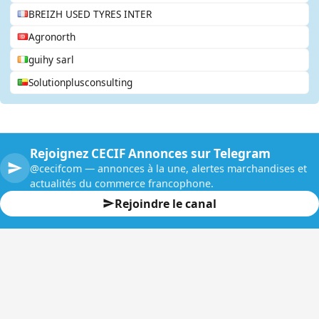
BREIZH USED TYRES INTER
Agronorth
guihy sarl
Solutionplusconsulting
Rejoignez CECIF Annonces sur Telegram
@cecifcom — annonces à la une, alertes marchandises et
actualités du commerce francophone.
Rejoindre le canal