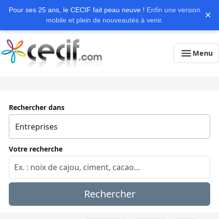
Pour ses 25 ans, le CECIF fait peau neuve !
Enfin une version
×
mobile et plein de nouveautés à venir.
Menu
Rechercher dans
Votre recherche
Rechercher