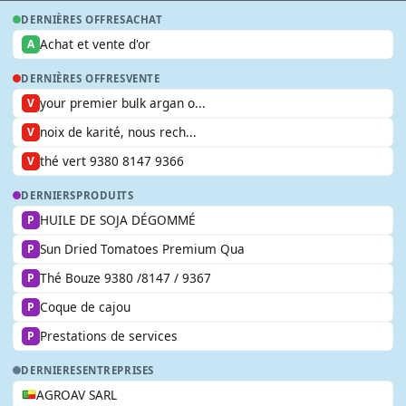
DERNIÈRES OFFRES
ACHAT
Achat et vente d'or
A
DERNIÈRES OFFRES
VENTE
your premier bulk argan o...
V
noix de karité, nous rech...
V
thé vert 9380 8147 9366
V
DERNIERS
PRODUITS
HUILE DE SOJA DÉGOMMÉ
P
Sun Dried Tomatoes Premium Qua
P
Thé Bouze 9380 /8147 / 9367
P
Coque de cajou
P
Prestations de services
P
DERNIERES
ENTREPRISES
AGROAV SARL