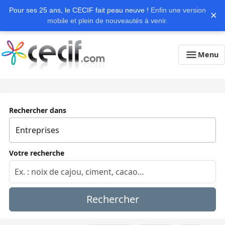
Pour ses 25 ans, le CECIF fait peau neuve !
Enfin une version
×
mobile et plein de nouveautés à venir.
Menu
Rechercher dans
Votre recherche
Rechercher