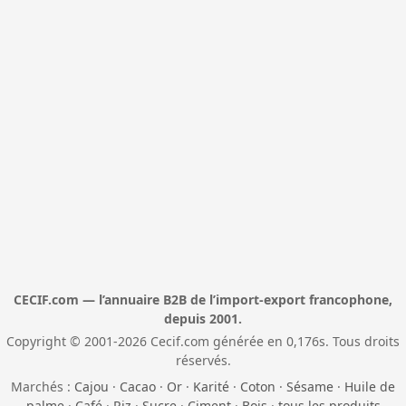
CECIF.com — l’annuaire B2B de l’import-export francophone,
depuis 2001.
Copyright © 2001-2026 Cecif.com générée en 0,176s. Tous droits
réservés.
Marchés :
Cajou
·
Cacao
·
Or
·
Karité
·
Coton
·
Sésame
·
Huile de
palme
·
Café
·
Riz
·
Sucre
·
Ciment
·
Bois
·
tous les produits