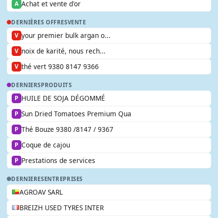
Achat et vente d'or
A
DERNIÈRES OFFRES
VENTE
your premier bulk argan o...
V
noix de karité, nous rech...
V
thé vert 9380 8147 9366
V
DERNIERS
PRODUITS
HUILE DE SOJA DÉGOMMÉ
P
Sun Dried Tomatoes Premium Qua
P
Thé Bouze 9380 /8147 / 9367
P
Coque de cajou
P
Prestations de services
P
DERNIERES
ENTREPRISES
AGROAV SARL
BREIZH USED TYRES INTER