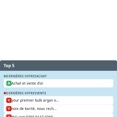
Top 5
DERNIÈRES OFFRES
ACHAT
Achat et vente d'or
A
DERNIÈRES OFFRES
VENTE
your premier bulk argan o...
V
noix de karité, nous rech...
V
thé vert 9380 8147 9366
V