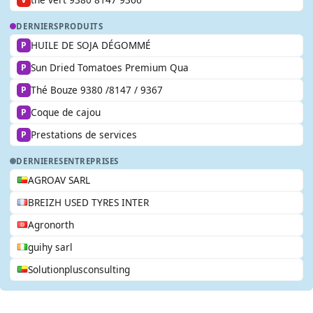
DERNIERS
PRODUITS
HUILE DE SOJA DÉGOMMÉ
P
Sun Dried Tomatoes Premium Qua
P
Thé Bouze 9380 /8147 / 9367
P
Coque de cajou
P
Prestations de services
P
DERNIERES
ENTREPRISES
AGROAV SARL
BREIZH USED TYRES INTER
Agronorth
guihy sarl
Solutionplusconsulting