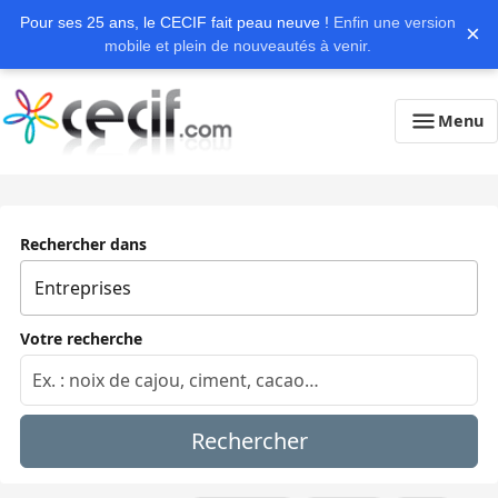
Pour ses 25 ans, le CECIF fait peau neuve !
Enfin une version
×
mobile et plein de nouveautés à venir.
Menu
Rechercher dans
Votre recherche
Rechercher