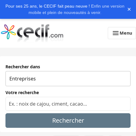
Pour ses 25 ans, le CECIF fait peau neuve !
Enfin une version
×
mobile et plein de nouveautés à venir.
Menu
Rechercher dans
Votre recherche
Rechercher