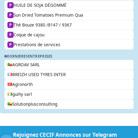
HUILE DE SOJA DÉGOMMÉ
P
Sun Dried Tomatoes Premium Qua
P
Thé Bouze 9380 /8147 / 9367
P
Coque de cajou
P
Prestations de services
P
DERNIERES
ENTREPRISES
AGROAV SARL
BREIZH USED TYRES INTER
Agronorth
guihy sarl
Solutionplusconsulting
Rejoignez CECIF Annonces sur Telegram