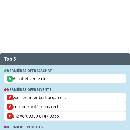
Top 5
DERNIÈRES OFFRES
ACHAT
Achat et vente d'or
A
DERNIÈRES OFFRES
VENTE
your premier bulk argan o...
V
noix de karité, nous rech...
V
thé vert 9380 8147 9366
V
DERNIERS
PRODUITS