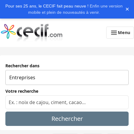
Pour ses 25 ans, le CECIF fait peau neuve !
Enfin une version
×
mobile et plein de nouveautés à venir.
Menu
Rechercher dans
Votre recherche
Rechercher