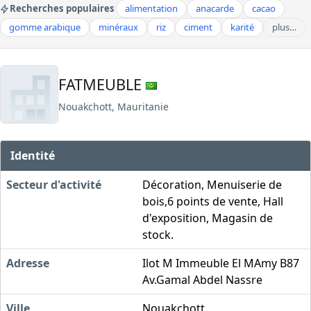
Recherches populaires
alimentation
anacarde
cacao
gomme arabique
minéraux
riz
ciment
karité
plus…
FATMEUBLE
Nouakchott, Mauritanie
Identité
Secteur d'activité
Décoration, Menuiserie de
bois,6 points de vente, Hall
d'exposition, Magasin de
stock.
Adresse
Ilot M Immeuble El MAmy B87
Av.Gamal Abdel Nassre
Ville
Nouakchott