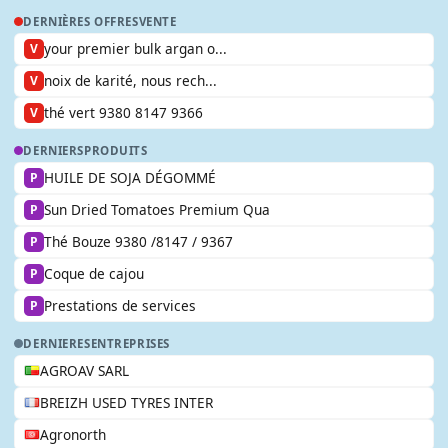
DERNIÈRES OFFRES
VENTE
your premier bulk argan o...
V
noix de karité, nous rech...
V
thé vert 9380 8147 9366
V
DERNIERS
PRODUITS
HUILE DE SOJA DÉGOMMÉ
P
Sun Dried Tomatoes Premium Qua
P
Thé Bouze 9380 /8147 / 9367
P
Coque de cajou
P
Prestations de services
P
DERNIERES
ENTREPRISES
AGROAV SARL
BREIZH USED TYRES INTER
Agronorth