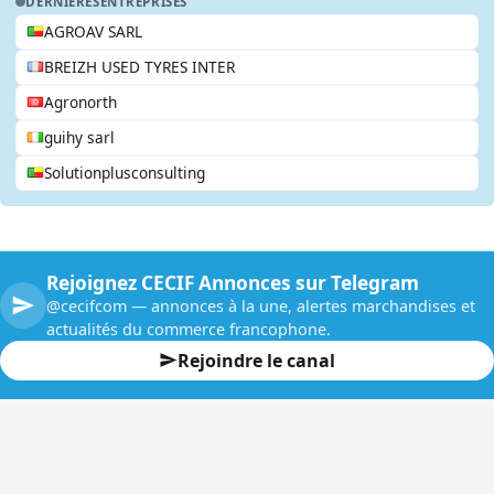
DERNIERES
ENTREPRISES
AGROAV SARL
BREIZH USED TYRES INTER
Agronorth
guihy sarl
Solutionplusconsulting
Rejoignez CECIF Annonces sur Telegram
@cecifcom — annonces à la une, alertes marchandises et
actualités du commerce francophone.
Rejoindre le canal