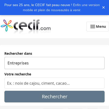
Pour ses 25 ans, le CECIF fait peau neuve !
Enfin une version
×
mobile et plein de nouveautés à venir.
Menu
Rechercher dans
Votre recherche
Rechercher