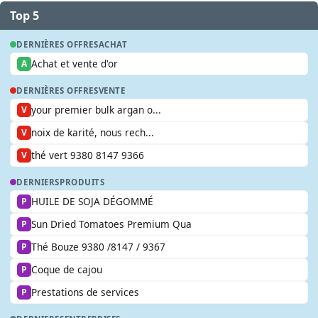
Top 5
DERNIÈRES OFFRES
ACHAT
Achat et vente d'or
A
DERNIÈRES OFFRES
VENTE
your premier bulk argan o...
V
noix de karité, nous rech...
V
thé vert 9380 8147 9366
V
DERNIERS
PRODUITS
HUILE DE SOJA DÉGOMMÉ
P
Sun Dried Tomatoes Premium Qua
P
Thé Bouze 9380 /8147 / 9367
P
Coque de cajou
P
Prestations de services
P