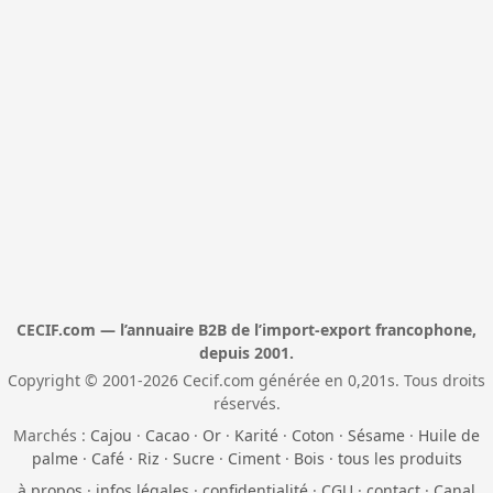
CECIF.com — l’annuaire B2B de l’import-export francophone,
depuis 2001.
Copyright © 2001-2026 Cecif.com générée en 0,201s. Tous droits
réservés.
Marchés :
Cajou
·
Cacao
·
Or
·
Karité
·
Coton
·
Sésame
·
Huile de
palme
·
Café
·
Riz
·
Sucre
·
Ciment
·
Bois
·
tous les produits
à propos
·
infos légales
·
confidentialité
·
CGU
·
contact
·
Canal