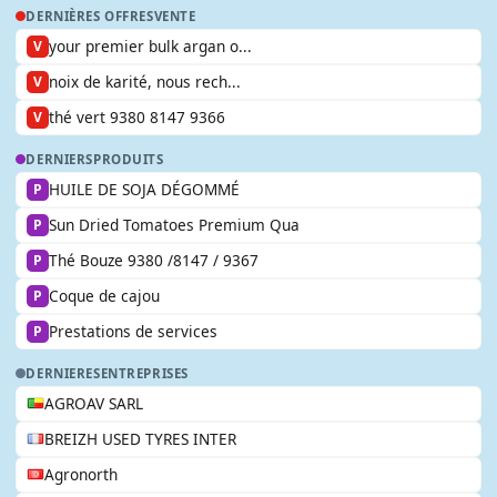
DERNIÈRES OFFRES
VENTE
your premier bulk argan o...
V
noix de karité, nous rech...
V
thé vert 9380 8147 9366
V
DERNIERS
PRODUITS
HUILE DE SOJA DÉGOMMÉ
P
Sun Dried Tomatoes Premium Qua
P
Thé Bouze 9380 /8147 / 9367
P
Coque de cajou
P
Prestations de services
P
DERNIERES
ENTREPRISES
AGROAV SARL
BREIZH USED TYRES INTER
Agronorth