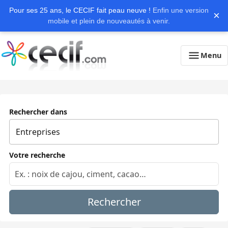
Pour ses 25 ans, le CECIF fait peau neuve !
Enfin une version
×
mobile et plein de nouveautés à venir.
Menu
Rechercher dans
Votre recherche
Rechercher