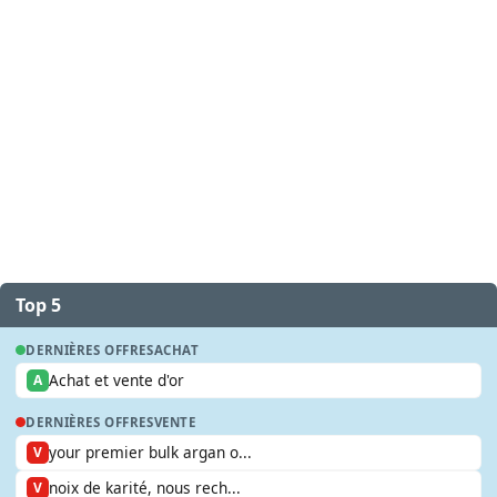
Top 5
DERNIÈRES OFFRES
ACHAT
Achat et vente d'or
A
DERNIÈRES OFFRES
VENTE
your premier bulk argan o...
V
noix de karité, nous rech...
V