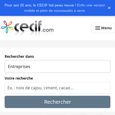
Pour ses 25 ans, le CECIF fait peau neuve !
Enfin une version
×
mobile et plein de nouveautés à venir.
Menu
Rechercher dans
Votre recherche
Rechercher