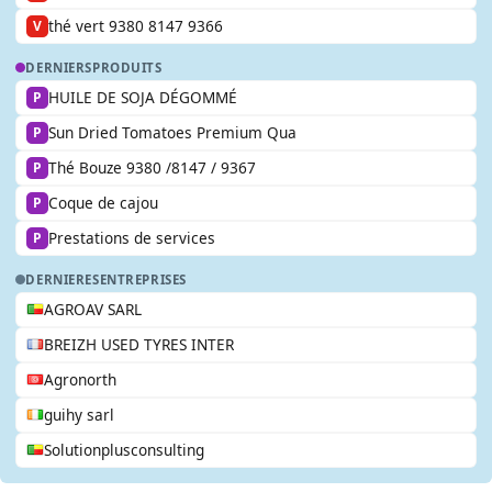
thé vert 9380 8147 9366
V
DERNIERS
PRODUITS
HUILE DE SOJA DÉGOMMÉ
P
Sun Dried Tomatoes Premium Qua
P
Thé Bouze 9380 /8147 / 9367
P
Coque de cajou
P
Prestations de services
P
DERNIERES
ENTREPRISES
AGROAV SARL
BREIZH USED TYRES INTER
Agronorth
guihy sarl
Solutionplusconsulting