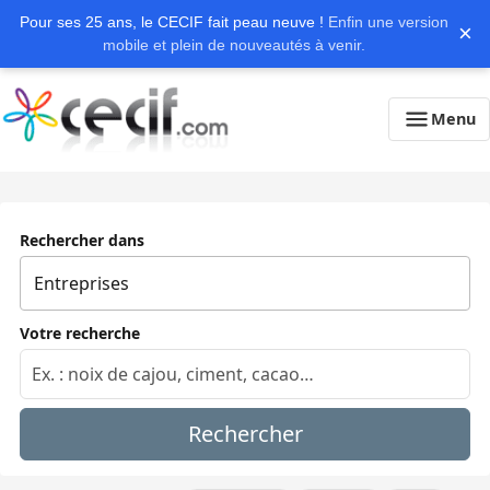
Pour ses 25 ans, le CECIF fait peau neuve !
Enfin une version
×
mobile et plein de nouveautés à venir.
Menu
Rechercher dans
Votre recherche
Rechercher