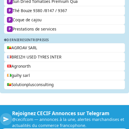
Sun Dried Tomatoes Premium Qua
P
Thé Bouze 9380 /8147 / 9367
P
Coque de cajou
P
Prestations de services
P
DERNIERES
ENTREPRISES
AGROAV SARL
BREIZH USED TYRES INTER
Agronorth
guihy sarl
Solutionplusconsulting
Rejoignez CECIF Annonces sur Telegram
@cecifcom — annonces à la une, alertes marchandises et
actualités du commerce francophone.