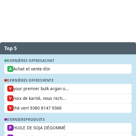
Top 5
DERNIÈRES OFFRES
ACHAT
Achat et vente d'or
A
DERNIÈRES OFFRES
VENTE
your premier bulk argan o...
V
noix de karité, nous rech...
V
thé vert 9380 8147 9366
V
DERNIERS
PRODUITS
HUILE DE SOJA DÉGOMMÉ
P