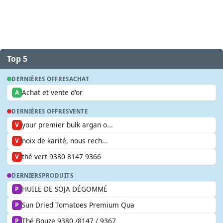
Top 5
DERNIÈRES OFFRES
ACHAT
Achat et vente d'or
A
DERNIÈRES OFFRES
VENTE
your premier bulk argan o...
V
noix de karité, nous rech...
V
thé vert 9380 8147 9366
V
DERNIERS
PRODUITS
HUILE DE SOJA DÉGOMMÉ
P
Sun Dried Tomatoes Premium Qua
P
Thé Bouze 9380 /8147 / 9367
P