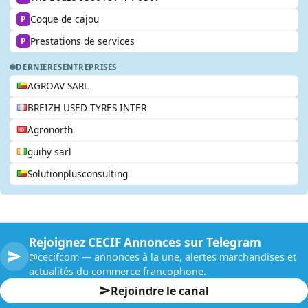
Coque de cajou
P
Prestations de services
P
DERNIERES
ENTREPRISES
AGROAV SARL
BREIZH USED TYRES INTER
Agronorth
guihy sarl
Solutionplusconsulting
Rejoignez CECIF Annonces sur Telegram
@cecifcom — annonces à la une, alertes marchandises et
actualités du commerce francophone.
Rejoindre le canal