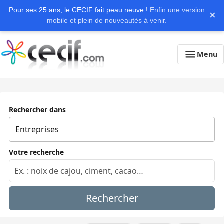
Pour ses 25 ans, le CECIF fait peau neuve !
Enfin une version
×
mobile et plein de nouveautés à venir.
Menu
Rechercher dans
Votre recherche
Rechercher