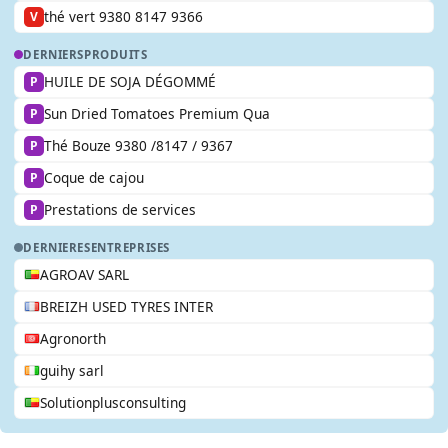
thé vert 9380 8147 9366
V
DERNIERS
PRODUITS
HUILE DE SOJA DÉGOMMÉ
P
Sun Dried Tomatoes Premium Qua
P
Thé Bouze 9380 /8147 / 9367
P
Coque de cajou
P
Prestations de services
P
DERNIERES
ENTREPRISES
AGROAV SARL
BREIZH USED TYRES INTER
Agronorth
guihy sarl
Solutionplusconsulting