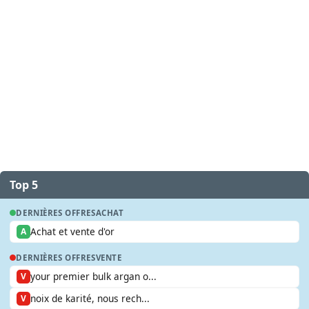
Top 5
DERNIÈRES OFFRES
ACHAT
Achat et vente d'or
A
DERNIÈRES OFFRES
VENTE
your premier bulk argan o...
V
noix de karité, nous rech...
V