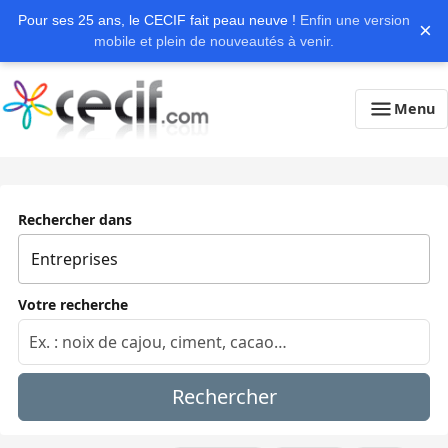
Pour ses 25 ans, le CECIF fait peau neuve !
Enfin une version
×
mobile et plein de nouveautés à venir.
Menu
Rechercher dans
Votre recherche
Rechercher