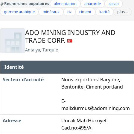
Recherches populaires
alimentation
anacarde
cacao
gomme arabique
minéraux
riz
ciment
karité
plus…
ADO MINING INDUSTRY AND
TRADE CORP.
Antalya, Turquie
Identité
Secteur d'activité
Nous exportons: Barytine,
Bentonite, Ciment portland
E-
mail:
durmus@adomining.com
Adresse
Uncali Mah.Hurriyet
Cad.no:495/A