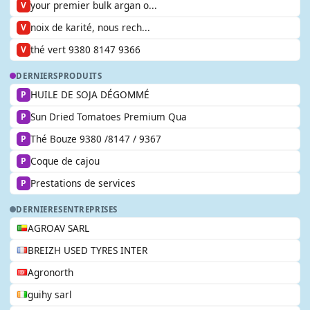
your premier bulk argan o...
V
noix de karité, nous rech...
V
thé vert 9380 8147 9366
V
DERNIERS
PRODUITS
HUILE DE SOJA DÉGOMMÉ
P
Sun Dried Tomatoes Premium Qua
P
Thé Bouze 9380 /8147 / 9367
P
Coque de cajou
P
Prestations de services
P
DERNIERES
ENTREPRISES
AGROAV SARL
BREIZH USED TYRES INTER
Agronorth
guihy sarl