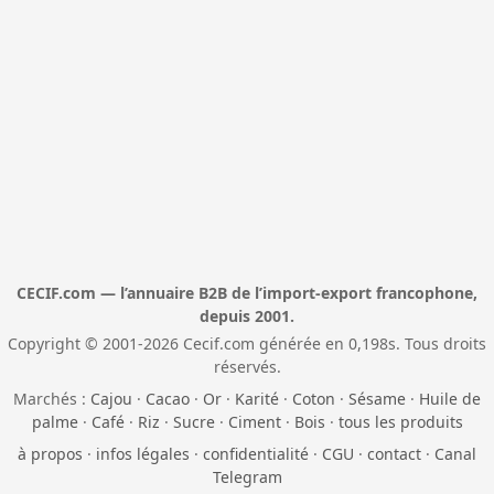
CECIF.com — l’annuaire B2B de l’import-export francophone,
depuis 2001.
Copyright © 2001-2026 Cecif.com générée en 0,198s. Tous droits
réservés.
Marchés :
Cajou
·
Cacao
·
Or
·
Karité
·
Coton
·
Sésame
·
Huile de
palme
·
Café
·
Riz
·
Sucre
·
Ciment
·
Bois
·
tous les produits
à propos
·
infos légales
·
confidentialité
·
CGU
·
contact
·
Canal
Telegram