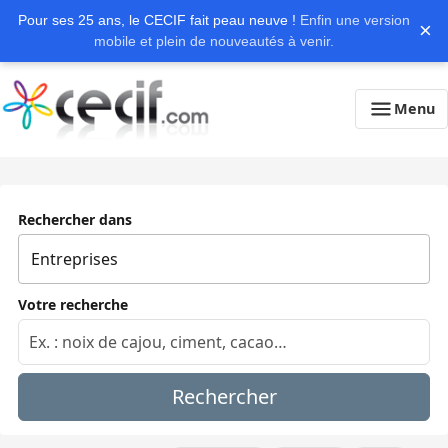
Pour ses 25 ans, le CECIF fait peau neuve !
Enfin une version
×
mobile et plein de nouveautés à venir.
Menu
Rechercher dans
Votre recherche
Rechercher