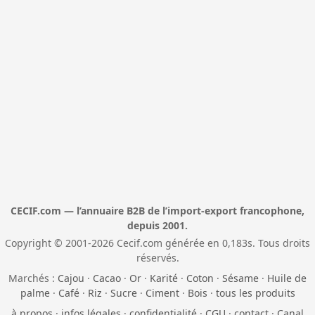
CECIF.com — l’annuaire B2B de l’import-export francophone,
depuis 2001.
Copyright © 2001-2026 Cecif.com générée en 0,183s. Tous droits
réservés.
Marchés :
Cajou
·
Cacao
·
Or
·
Karité
·
Coton
·
Sésame
·
Huile de
palme
·
Café
·
Riz
·
Sucre
·
Ciment
·
Bois
·
tous les produits
à propos
·
infos légales
·
confidentialité
·
CGU
·
contact
·
Canal