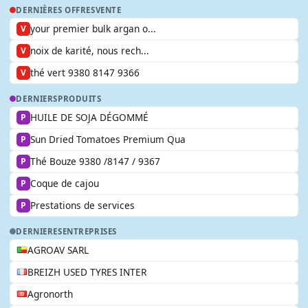
DERNIÈRES OFFRES
VENTE
your premier bulk argan o...
V
noix de karité, nous rech...
V
thé vert 9380 8147 9366
V
DERNIERS
PRODUITS
HUILE DE SOJA DÉGOMMÉ
P
Sun Dried Tomatoes Premium Qua
P
Thé Bouze 9380 /8147 / 9367
P
Coque de cajou
P
Prestations de services
P
DERNIERES
ENTREPRISES
AGROAV SARL
BREIZH USED TYRES INTER
Agronorth