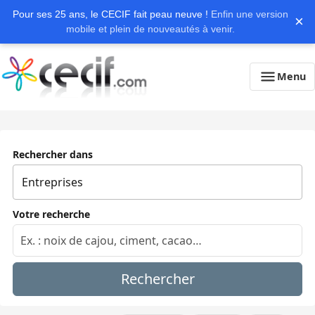
Pour ses 25 ans, le CECIF fait peau neuve !
Enfin une version
×
mobile et plein de nouveautés à venir.
Menu
Rechercher dans
Votre recherche
Rechercher