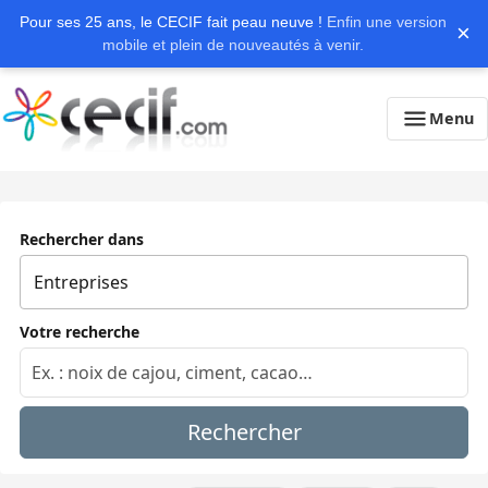
Pour ses 25 ans, le CECIF fait peau neuve !
Enfin une version
×
mobile et plein de nouveautés à venir.
Menu
Rechercher dans
Votre recherche
Rechercher