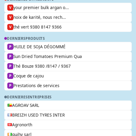
your premier bulk argan o...
V
noix de karité, nous rech...
V
thé vert 9380 8147 9366
V
DERNIERS
PRODUITS
HUILE DE SOJA DÉGOMMÉ
P
Sun Dried Tomatoes Premium Qua
P
Thé Bouze 9380 /8147 / 9367
P
Coque de cajou
P
Prestations de services
P
DERNIERES
ENTREPRISES
AGROAV SARL
BREIZH USED TYRES INTER
Agronorth
guihy sarl