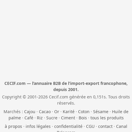
CECIF.com — l’annuaire B2B de l’import-export francophone,
depuis 2001.
Copyright © 2001-2026 Cecif.com générée en 0,151s. Tous droits
réservés.
Marchés :
Cajou
·
Cacao
·
Or
·
Karité
·
Coton
·
Sésame
·
Huile de
palme
·
Café
·
Riz
·
Sucre
·
Ciment
·
Bois
·
tous les produits
à propos
·
infos légales
·
confidentialité
·
CGU
·
contact
·
Canal