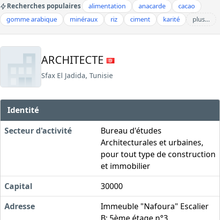
Recherches populaires
alimentation
anacarde
cacao
gomme arabique
minéraux
riz
ciment
karité
plus…
ARCHITECTE
Sfax El Jadida, Tunisie
Identité
Secteur d'activité
Bureau d'études
Architecturales et urbaines,
pour tout type de construction
et immobilier
Capital
30000
Adresse
Immeuble "Nafoura" Escalier
B; 5ème étage n°3