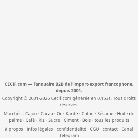
CECIF.com — l’annuaire B2B de l’import-export francophone,
depuis 2001.
Copyright © 2001-2026 Cecif.com générée en 0,153s. Tous droits
réservés.
Marchés :
Cajou
·
Cacao
·
Or
·
Karité
·
Coton
·
Sésame
·
Huile de
palme
·
Café
·
Riz
·
Sucre
·
Ciment
·
Bois
·
tous les produits
à propos
·
infos légales
·
confidentialité
·
CGU
·
contact
·
Canal
Telegram