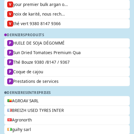
your premier bulk argan o...
V
noix de karité, nous rech...
V
thé vert 9380 8147 9366
V
DERNIERS
PRODUITS
HUILE DE SOJA DÉGOMMÉ
P
Sun Dried Tomatoes Premium Qua
P
Thé Bouze 9380 /8147 / 9367
P
Coque de cajou
P
Prestations de services
P
DERNIERES
ENTREPRISES
AGROAV SARL
BREIZH USED TYRES INTER
Agronorth
guihy sarl