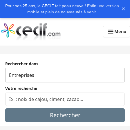
Pour ses 25 ans, le CECIF fait peau neuve !
Enfin une version
×
mobile et plein de nouveautés à venir.
Menu
Rechercher dans
Votre recherche
Rechercher