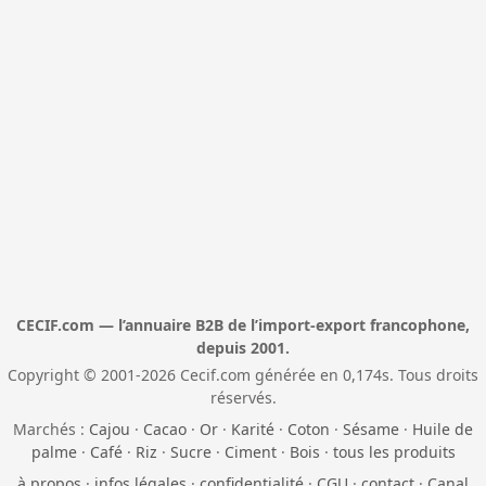
CECIF.com — l’annuaire B2B de l’import-export francophone,
depuis 2001.
Copyright © 2001-2026 Cecif.com générée en 0,174s. Tous droits
réservés.
Marchés :
Cajou
·
Cacao
·
Or
·
Karité
·
Coton
·
Sésame
·
Huile de
palme
·
Café
·
Riz
·
Sucre
·
Ciment
·
Bois
·
tous les produits
à propos
·
infos légales
·
confidentialité
·
CGU
·
contact
·
Canal