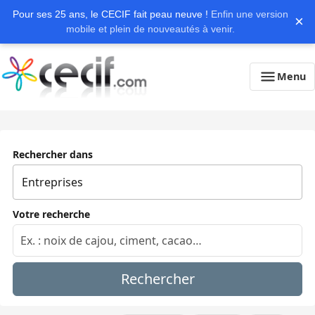
Pour ses 25 ans, le CECIF fait peau neuve !
Enfin une version
×
mobile et plein de nouveautés à venir.
Menu
Rechercher dans
Votre recherche
Rechercher