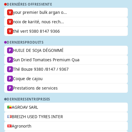
DERNIÈRES OFFRES
VENTE
your premier bulk argan o...
V
noix de karité, nous rech...
V
thé vert 9380 8147 9366
V
DERNIERS
PRODUITS
HUILE DE SOJA DÉGOMMÉ
P
Sun Dried Tomatoes Premium Qua
P
Thé Bouze 9380 /8147 / 9367
P
Coque de cajou
P
Prestations de services
P
DERNIERES
ENTREPRISES
AGROAV SARL
BREIZH USED TYRES INTER
Agronorth