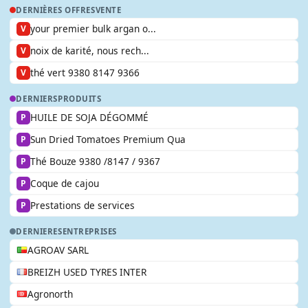
DERNIÈRES OFFRES
VENTE
your premier bulk argan o...
V
noix de karité, nous rech...
V
thé vert 9380 8147 9366
V
DERNIERS
PRODUITS
HUILE DE SOJA DÉGOMMÉ
P
Sun Dried Tomatoes Premium Qua
P
Thé Bouze 9380 /8147 / 9367
P
Coque de cajou
P
Prestations de services
P
DERNIERES
ENTREPRISES
AGROAV SARL
BREIZH USED TYRES INTER
Agronorth