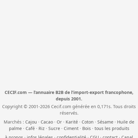
CECIF.com — l’annuaire B2B de l’import-export francophone,
depuis 2001.
Copyright © 2001-2026 Cecif.com générée en 0,171s. Tous droits
réservés.
Marchés :
Cajou
·
Cacao
·
Or
·
Karité
·
Coton
·
Sésame
·
Huile de
palme
·
Café
·
Riz
·
Sucre
·
Ciment
·
Bois
·
tous les produits
à propos
·
infos légales
·
confidentialité
·
CGU
·
contact
·
Canal