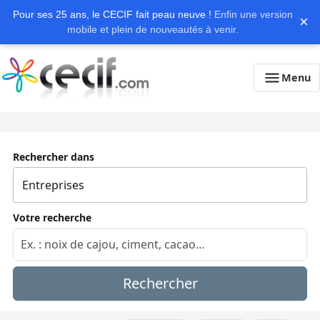
Pour ses 25 ans, le CECIF fait peau neuve !
Enfin une version
×
mobile et plein de nouveautés à venir.
Menu
Rechercher dans
Votre recherche
Rechercher