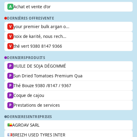
Achat et vente d'or
A
DERNIÈRES OFFRES
VENTE
your premier bulk argan o...
V
noix de karité, nous rech...
V
thé vert 9380 8147 9366
V
DERNIERS
PRODUITS
HUILE DE SOJA DÉGOMMÉ
P
Sun Dried Tomatoes Premium Qua
P
Thé Bouze 9380 /8147 / 9367
P
Coque de cajou
P
Prestations de services
P
DERNIERES
ENTREPRISES
AGROAV SARL
BREIZH USED TYRES INTER