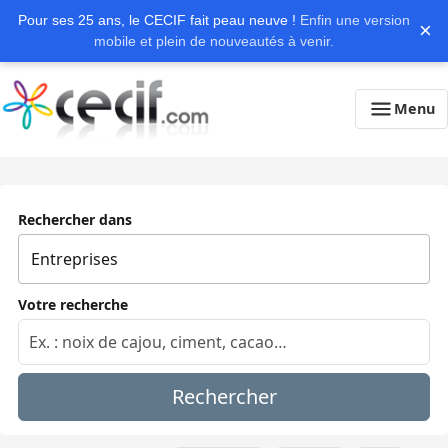
Pour ses 25 ans, le CECIF fait peau neuve !
Enfin une version
×
mobile et plein de nouveautés à venir.
Menu
Rechercher dans
Votre recherche
Rechercher