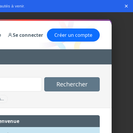
×
autés à venir.
Se connecter
Créer un compte
e
Rechercher
s…
envenue