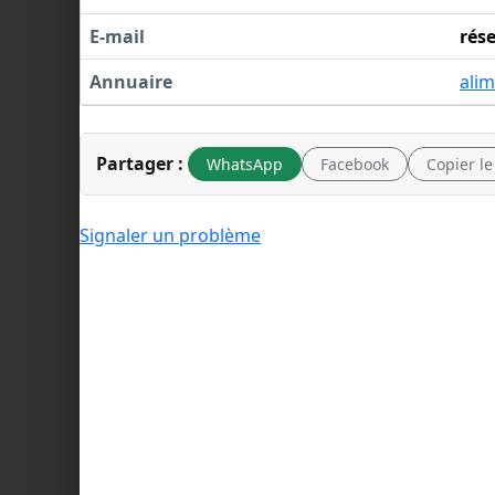
E-mail
rés
Annuaire
alim
Partager :
WhatsApp
Facebook
Copier le
Signaler un problème