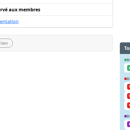
ervé aux membres
entation
 lien
To
D
D
D