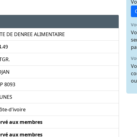
Vo
Vo
Vo
TE DE DENREE ALIMENTAIRE
se
4.49
pa
Vo
TGR.
Vo
DJAN
co
ou
BP 8093
UNES
te-d'ivoire
ervé aux membres
ervé aux membres