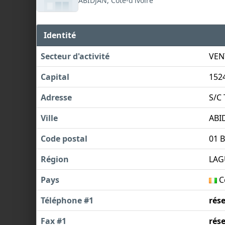
ABIDJAN, Côte-d'ivoire
Identité
Secteur d'activité
VEN
Capital
152
Adresse
S/C 
Ville
ABI
Code postal
01 
Région
LAG
Pays
Cô
Téléphone #1
rés
Fax #1
rés