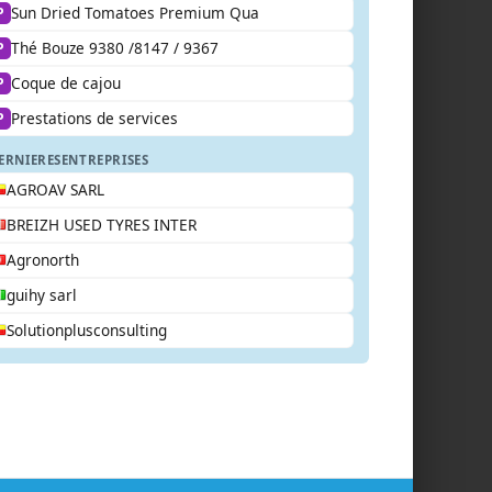
Sun Dried Tomatoes Premium Qua
P
Thé Bouze 9380 /8147 / 9367
P
Coque de cajou
P
Prestations de services
P
ERNIERES
ENTREPRISES
AGROAV SARL
BREIZH USED TYRES INTER
Agronorth
guihy sarl
Solutionplusconsulting