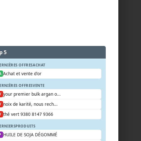
p 5
ERNIÈRES OFFRES
ACHAT
Achat et vente d'or
A
ERNIÈRES OFFRES
VENTE
your premier bulk argan o...
V
noix de karité, nous rech...
V
thé vert 9380 8147 9366
V
ERNIERS
PRODUITS
HUILE DE SOJA DÉGOMMÉ
P