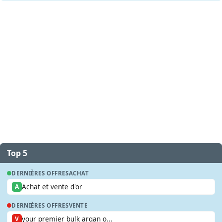
Top 5
DERNIÈRES OFFRES
ACHAT
Achat et vente d'or
A
DERNIÈRES OFFRES
VENTE
your premier bulk argan o...
V