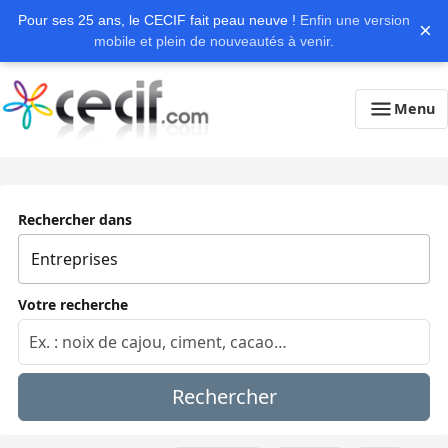
Pour ses 25 ans, le CECIF fait peau neuve !
Enfin une version
×
mobile et plein de nouveautés à venir.
Menu
Rechercher dans
Votre recherche
Rechercher