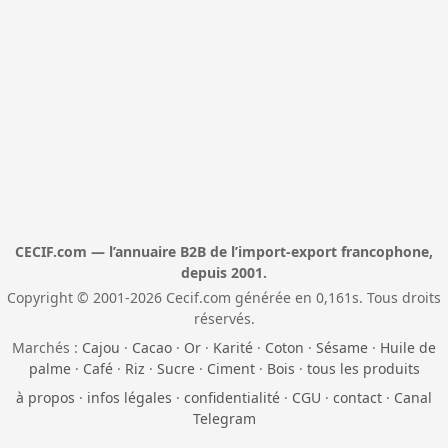
CECIF.com — l’annuaire B2B de l’import-export francophone,
depuis 2001.
Copyright © 2001-2026 Cecif.com générée en 0,161s. Tous droits
réservés.
Marchés :
Cajou
·
Cacao
·
Or
·
Karité
·
Coton
·
Sésame
·
Huile de
palme
·
Café
·
Riz
·
Sucre
·
Ciment
·
Bois
·
tous les produits
à propos
·
infos légales
·
confidentialité
·
CGU
·
contact
·
Canal
Telegram