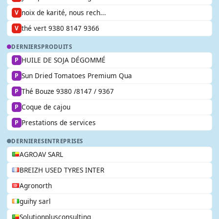
noix de karité, nous rech...
V
thé vert 9380 8147 9366
V
DERNIERS
PRODUITS
HUILE DE SOJA DÉGOMMÉ
P
Sun Dried Tomatoes Premium Qua
P
Thé Bouze 9380 /8147 / 9367
P
Coque de cajou
P
Prestations de services
P
DERNIERES
ENTREPRISES
AGROAV SARL
BREIZH USED TYRES INTER
Agronorth
guihy sarl
Solutionplusconsulting