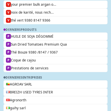
your premier bulk argan o...
V
noix de karité, nous rech...
V
thé vert 9380 8147 9366
V
DERNIERS
PRODUITS
HUILE DE SOJA DÉGOMMÉ
P
Sun Dried Tomatoes Premium Qua
P
Thé Bouze 9380 /8147 / 9367
P
Coque de cajou
P
Prestations de services
P
DERNIERES
ENTREPRISES
AGROAV SARL
BREIZH USED TYRES INTER
Agronorth
guihy sarl