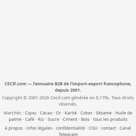
CECIF.com — l’annuaire B2B de l’import-export francophone,
depuis 2001.
Copyright © 2001-2026 Cecif.com générée en 0,179s. Tous droits
réservés.
Marchés :
Cajou
·
Cacao
·
Or
·
Karité
·
Coton
·
Sésame
·
Huile de
palme
·
Café
·
Riz
·
Sucre
·
Ciment
·
Bois
·
tous les produits
à propos
·
infos légales
·
confidentialité
·
CGU
·
contact
·
Canal
Telegram