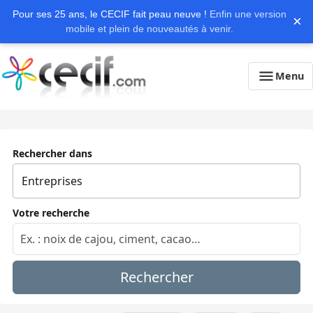
Pour ses 25 ans, le CECIF fait peau neuve !
Enfin une version
×
mobile et plein de nouveautés à venir.
Menu
Rechercher dans
Votre recherche
Rechercher