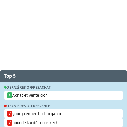
Top 5
DERNIÈRES OFFRES
ACHAT
Achat et vente d'or
A
DERNIÈRES OFFRES
VENTE
your premier bulk argan o...
V
noix de karité, nous rech...
V