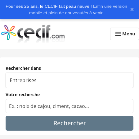
Pour ses 25 ans, le CECIF fait peau neuve !
Enfin une version
×
mobile et plein de nouveautés à venir.
Menu
Rechercher dans
Votre recherche
Rechercher