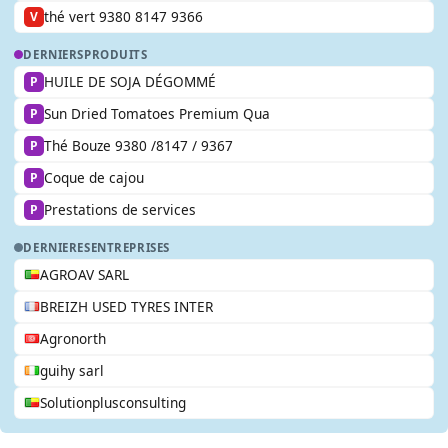
thé vert 9380 8147 9366
V
DERNIERS
PRODUITS
HUILE DE SOJA DÉGOMMÉ
P
Sun Dried Tomatoes Premium Qua
P
Thé Bouze 9380 /8147 / 9367
P
Coque de cajou
P
Prestations de services
P
DERNIERES
ENTREPRISES
AGROAV SARL
BREIZH USED TYRES INTER
Agronorth
guihy sarl
Solutionplusconsulting