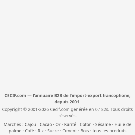
CECIF.com — l’annuaire B2B de l’import-export francophone,
depuis 2001.
Copyright © 2001-2026 Cecif.com générée en 0,182s. Tous droits
réservés.
Marchés :
Cajou
·
Cacao
·
Or
·
Karité
·
Coton
·
Sésame
·
Huile de
palme
·
Café
·
Riz
·
Sucre
·
Ciment
·
Bois
·
tous les produits