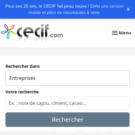
Pour ses 25 ans, le CECIF fait peau neuve !
Enfin une version
×
mobile et plein de nouveautés à venir.
Menu
Rechercher dans
Votre recherche
Rechercher