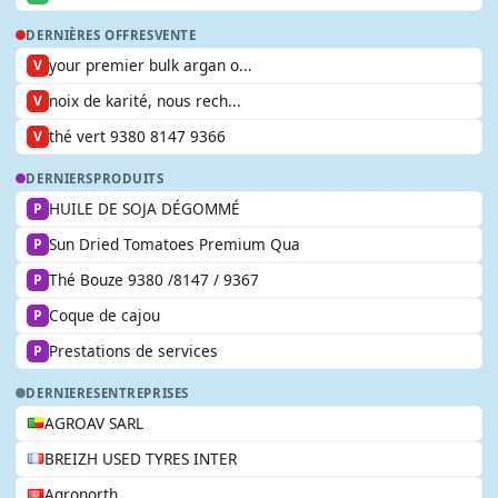
DERNIÈRES OFFRES
VENTE
your premier bulk argan o...
V
noix de karité, nous rech...
V
thé vert 9380 8147 9366
V
DERNIERS
PRODUITS
HUILE DE SOJA DÉGOMMÉ
P
Sun Dried Tomatoes Premium Qua
P
Thé Bouze 9380 /8147 / 9367
P
Coque de cajou
P
Prestations de services
P
DERNIERES
ENTREPRISES
AGROAV SARL
BREIZH USED TYRES INTER
Agronorth