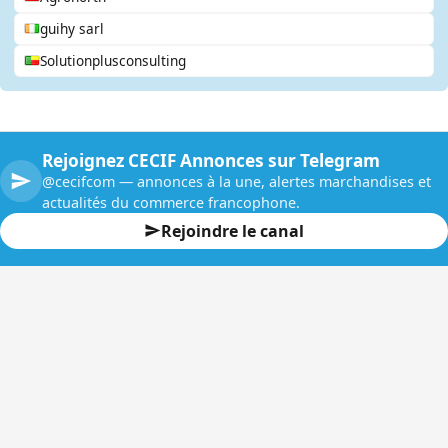
guihy sarl
Solutionplusconsulting
Rejoignez CECIF Annonces sur Telegram
@cecifcom — annonces à la une, alertes marchandises et
actualités du commerce francophone.
Rejoindre le canal