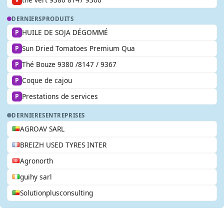
DERNIERS
PRODUITS
HUILE DE SOJA DÉGOMMÉ
P
Sun Dried Tomatoes Premium Qua
P
Thé Bouze 9380 /8147 / 9367
P
Coque de cajou
P
Prestations de services
P
DERNIERES
ENTREPRISES
AGROAV SARL
BREIZH USED TYRES INTER
Agronorth
guihy sarl
Solutionplusconsulting