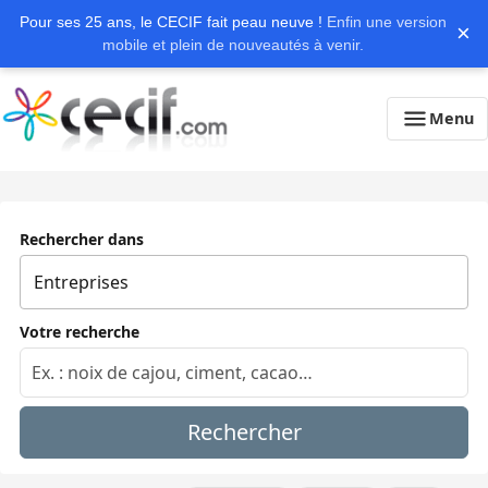
Pour ses 25 ans, le CECIF fait peau neuve !
Enfin une version
×
mobile et plein de nouveautés à venir.
Menu
Rechercher dans
Votre recherche
Rechercher