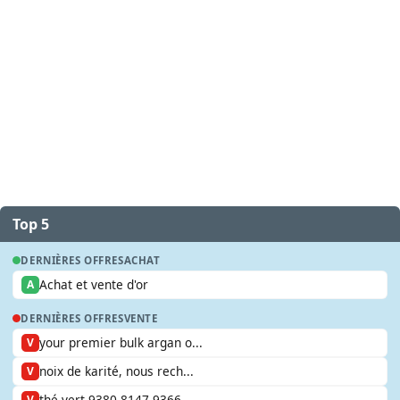
Top 5
DERNIÈRES OFFRES
ACHAT
Achat et vente d'or
A
DERNIÈRES OFFRES
VENTE
your premier bulk argan o...
V
noix de karité, nous rech...
V
thé vert 9380 8147 9366
V