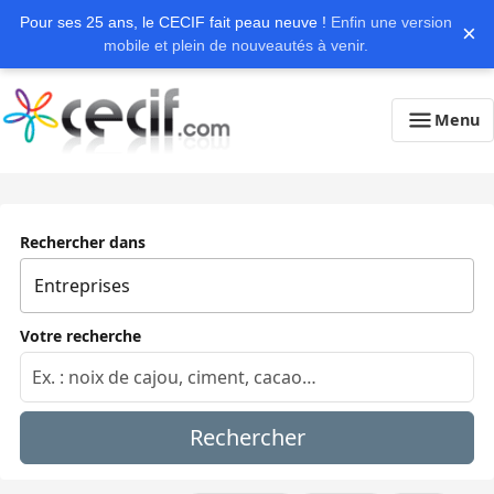
Pour ses 25 ans, le CECIF fait peau neuve !
Enfin une version
×
mobile et plein de nouveautés à venir.
Menu
Rechercher dans
Votre recherche
Rechercher