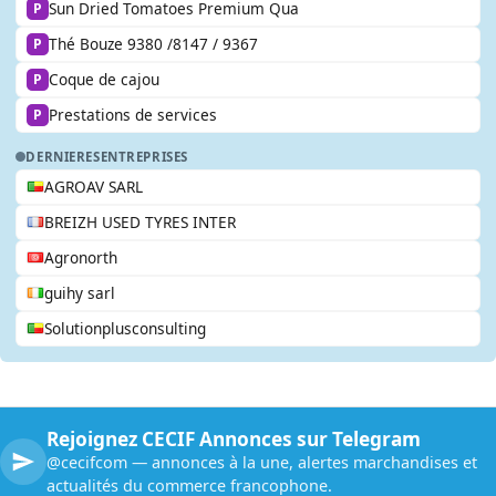
Sun Dried Tomatoes Premium Qua
P
Thé Bouze 9380 /8147 / 9367
P
Coque de cajou
P
Prestations de services
P
DERNIERES
ENTREPRISES
AGROAV SARL
BREIZH USED TYRES INTER
Agronorth
guihy sarl
Solutionplusconsulting
Rejoignez CECIF Annonces sur Telegram
@cecifcom — annonces à la une, alertes marchandises et
actualités du commerce francophone.