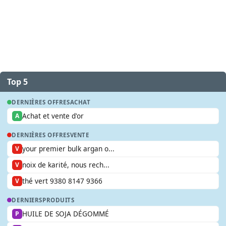
Top 5
DERNIÈRES OFFRES
ACHAT
Achat et vente d'or
A
DERNIÈRES OFFRES
VENTE
your premier bulk argan o...
V
noix de karité, nous rech...
V
thé vert 9380 8147 9366
V
DERNIERS
PRODUITS
HUILE DE SOJA DÉGOMMÉ
P