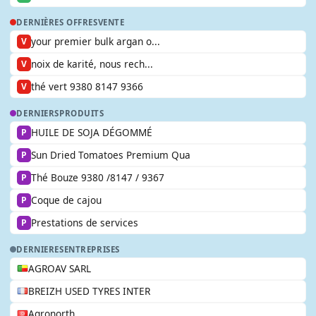
DERNIÈRES OFFRES
VENTE
your premier bulk argan o...
V
noix de karité, nous rech...
V
thé vert 9380 8147 9366
V
DERNIERS
PRODUITS
HUILE DE SOJA DÉGOMMÉ
P
Sun Dried Tomatoes Premium Qua
P
Thé Bouze 9380 /8147 / 9367
P
Coque de cajou
P
Prestations de services
P
DERNIERES
ENTREPRISES
AGROAV SARL
BREIZH USED TYRES INTER
Agronorth