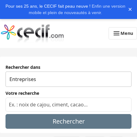
Pour ses 25 ans, le CECIF fait peau neuve !
Enfin une version
×
mobile et plein de nouveautés à venir.
Menu
Rechercher dans
Votre recherche
Rechercher