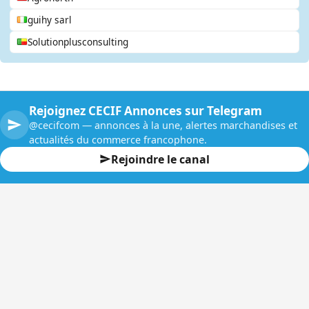
guihy sarl
Solutionplusconsulting
Rejoignez CECIF Annonces sur Telegram
@cecifcom — annonces à la une, alertes marchandises et
actualités du commerce francophone.
Rejoindre le canal