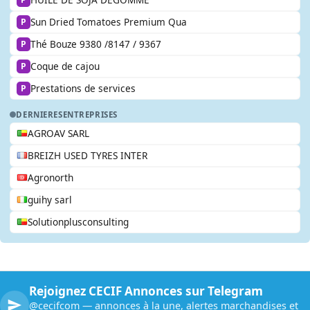
Sun Dried Tomatoes Premium Qua
P
Thé Bouze 9380 /8147 / 9367
P
Coque de cajou
P
Prestations de services
P
DERNIERES
ENTREPRISES
AGROAV SARL
BREIZH USED TYRES INTER
Agronorth
guihy sarl
Solutionplusconsulting
Rejoignez CECIF Annonces sur Telegram
@cecifcom — annonces à la une, alertes marchandises et