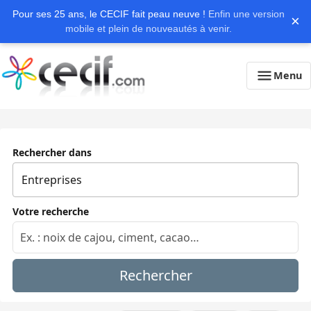
Pour ses 25 ans, le CECIF fait peau neuve !
Enfin une version
×
mobile et plein de nouveautés à venir.
Menu
Rechercher dans
Votre recherche
Rechercher