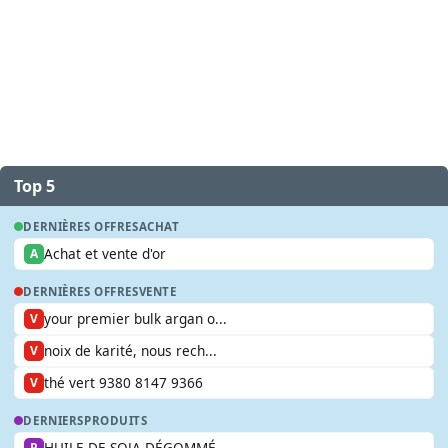
Top 5
DERNIÈRES OFFRES
ACHAT
Achat et vente d'or
A
DERNIÈRES OFFRES
VENTE
your premier bulk argan o...
V
noix de karité, nous rech...
V
thé vert 9380 8147 9366
V
DERNIERS
PRODUITS
HUILE DE SOJA DÉGOMMÉ
P