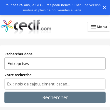
Pour ses 25 ans, le CECIF fait peau neuve !
Enfin une version
×
mobile et plein de nouveautés à venir.
Menu
Rechercher dans
Votre recherche
Rechercher