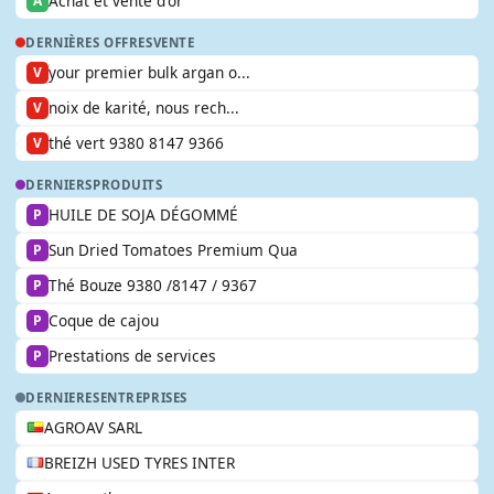
Achat et vente d'or
A
DERNIÈRES OFFRES
VENTE
your premier bulk argan o...
V
noix de karité, nous rech...
V
thé vert 9380 8147 9366
V
DERNIERS
PRODUITS
HUILE DE SOJA DÉGOMMÉ
P
Sun Dried Tomatoes Premium Qua
P
Thé Bouze 9380 /8147 / 9367
P
Coque de cajou
P
Prestations de services
P
DERNIERES
ENTREPRISES
AGROAV SARL
BREIZH USED TYRES INTER