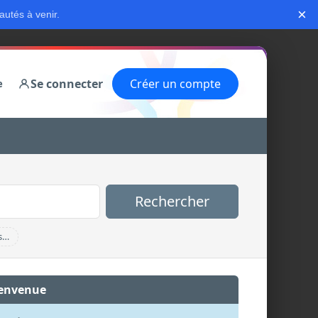
×
autés à venir.
Se connecter
Créer un compte
e
Rechercher
s…
envenue