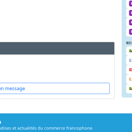
D
un message
m
dises et actualités du commerce francophone.