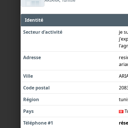
ARIANA, Tunisie
Identité
Secteur d'activité
je s
j'ex
l'ag
Adresse
resi
aria
Ville
ARI
Code postal
208
Région
tuni
Pays
T
Téléphone #1
rés