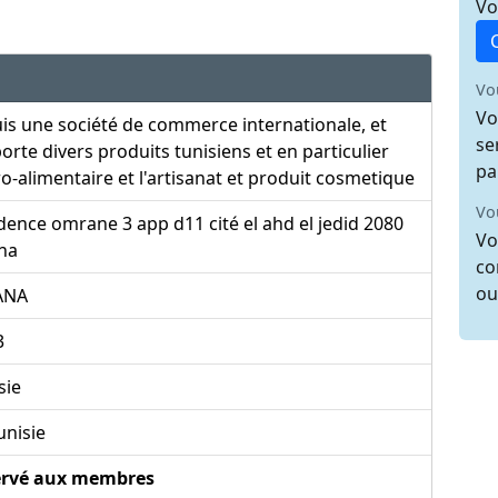
Vo
Vo
Vo
uis une société de commerce internationale, et
se
porte divers produits tunisiens et en particulier
pa
ro-alimentaire et l'artisanat et produit cosmetique
Vo
dence omrane 3 app d11 cité el ahd el jedid 2080
Vo
na
co
ou
ANA
3
sie
unisie
ervé aux membres