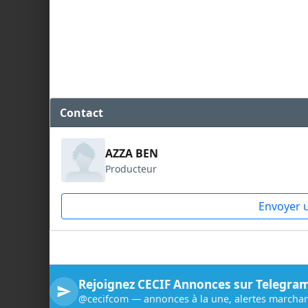
Contact
AZZA BEN
Producteur
Envoyer 
Rejoignez CECIF Annonces sur Telegra
@cecifcom — annonces à la une, alertes marchan