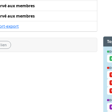
ervé aux membres
ervé aux membres
ort-export
To
 lien
D
D
D