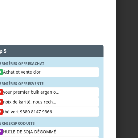
p 5
ERNIÈRES OFFRES
ACHAT
Achat et vente d'or
A
ERNIÈRES OFFRES
VENTE
your premier bulk argan o...
V
noix de karité, nous rech...
V
thé vert 9380 8147 9366
V
ERNIERS
PRODUITS
HUILE DE SOJA DÉGOMMÉ
P