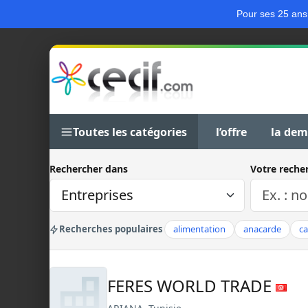
Pour ses 25 ans
Toutes les catégories
l’offre
la de
Rechercher dans
Votre reche
Recherches populaires
alimentation
anacarde
c
FERES WORLD TRADE