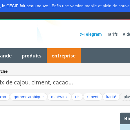
, le CECIF fait peau neuve !
Enfin une version mobile et plein de nouve
Telegram
Tarifs
Aid
mande
produits
entreprise
rche
acao
gomme arabique
minéraux
riz
ciment
karité
plu
Bi