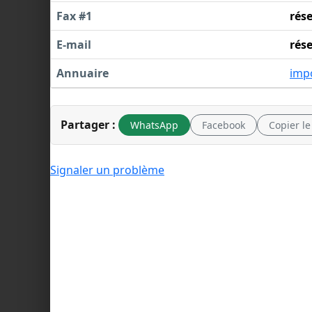
Fax #1
rés
E-mail
rés
Annuaire
imp
Partager :
WhatsApp
Facebook
Copier le
Signaler un problème