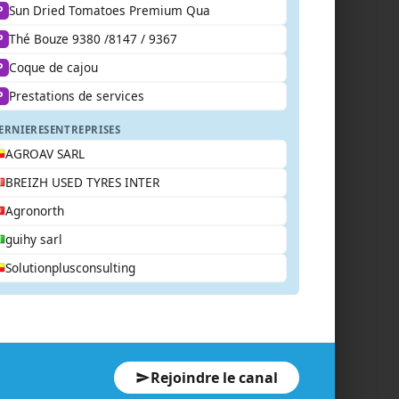
Sun Dried Tomatoes Premium Qua
P
Thé Bouze 9380 /8147 / 9367
P
Coque de cajou
P
Prestations de services
P
ERNIERES
ENTREPRISES
AGROAV SARL
BREIZH USED TYRES INTER
Agronorth
guihy sarl
Solutionplusconsulting
Rejoindre le canal