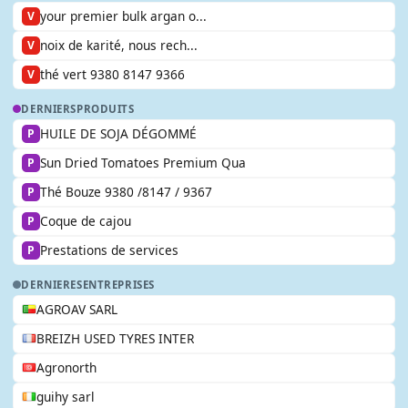
your premier bulk argan o...
V
noix de karité, nous rech...
V
thé vert 9380 8147 9366
V
DERNIERS
PRODUITS
HUILE DE SOJA DÉGOMMÉ
P
Sun Dried Tomatoes Premium Qua
P
Thé Bouze 9380 /8147 / 9367
P
Coque de cajou
P
Prestations de services
P
DERNIERES
ENTREPRISES
AGROAV SARL
BREIZH USED TYRES INTER
Agronorth
guihy sarl