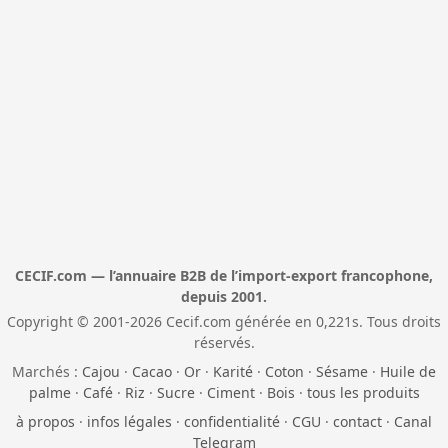
CECIF.com — l’annuaire B2B de l’import-export francophone,
depuis 2001.
Copyright © 2001-2026 Cecif.com générée en 0,221s. Tous droits
réservés.
Marchés :
Cajou
·
Cacao
·
Or
·
Karité
·
Coton
·
Sésame
·
Huile de
palme
·
Café
·
Riz
·
Sucre
·
Ciment
·
Bois
·
tous les produits
à propos
·
infos légales
·
confidentialité
·
CGU
·
contact
·
Canal
Telegram