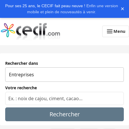
Pour ses 25 ans, le CECIF fait peau neuve !
Enfin une version
×
mobile et plein de nouveautés à venir.
Menu
Rechercher dans
Votre recherche
Rechercher